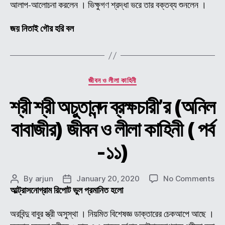
আলাপ-আলোচনা করলেন । ভিক্ষুগণ শ্রদ্ধা ভরে তার বক্তব্য শুনলেন ।
জয় নিতাই গৌর হরি বল
Categories
জীবন ও লীলা কাহিনী
শ্রী শ্রী অচুতানন্দ ব্রক্ষচারী’র (অনিল
বাবাজীর) জীবন ও লীলা কাহিনী ( পর্ব
-১১)
on
By
arjun
January 20, 2020
No Comments
Post
Post
শ্রী
আল্ট্রাসনোগ্রাম রিপোট ভুল প্রমানিত হলো
author
date
শ্রী
অচুতা
অরবিন্দু বাবুর স্ত্রী অসুস্থা । নিয়মিত বিশেষজ্ঞ ডাক্তারের চেকআপে আছে ।
ব্রক্