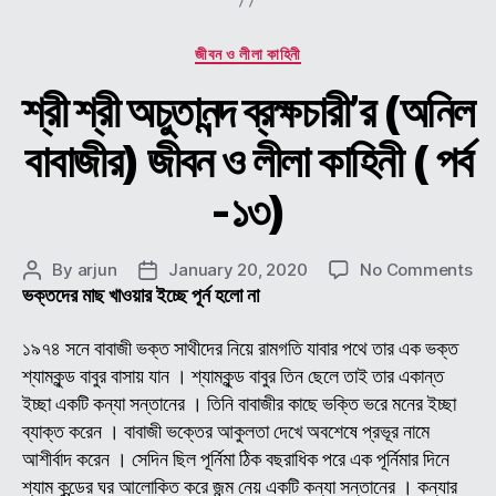
Categories
জীবন ও লীলা কাহিনী
শ্রী শ্রী অচুতানন্দ ব্রক্ষচারী’র (অনিল
বাবাজীর) জীবন ও লীলা কাহিনী ( পর্ব
-১৩)
on
By
arjun
January 20, 2020
No Comments
Post
Post
শ্রী
ভক্তদের মাছ খাওয়ার ইচ্ছে পূর্ন হলো না
author
date
শ্রী
অচুতা
১৯৭৪ সনে বাবাজী ভক্ত সাথীদের নিয়ে রামগতি যাবার পথে তার এক ভক্ত
ব্রক্
শ্যামকুন্ড বাবুর বাসায় যান । শ্যামকুন্ড বাবুর তিন ছেলে তাই তার একান্ত
(অন
ইচ্ছা একটি কন্যা সন্তানের । তিনি বাবাজীর কাছে ভক্তি ভরে মনের ইচ্ছা
বাবা
ব্যাক্ত করেন । বাবাজী ভক্তের আকুলতা দেখে অবশেষে প্রভূর নামে
জীব
আশীর্বাদ করেন । সেদিন ছিল পূর্নিমা ঠিক বছরাধিক পরে এক পূর্নিমার দিনে
ও
শ্যাম কুন্ডের ঘর আলোকিত করে জন্ম নেয় একটি কন্যা সন্তানের । কন্যার
লীলা