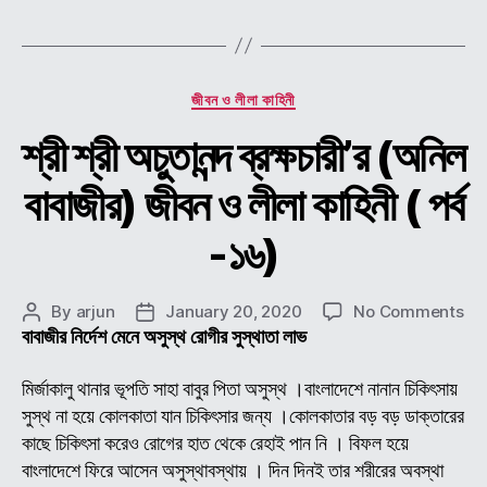
লীলা
কাহি
(
পর্ব
Categories
জীবন ও লীলা কাহিনী
-১৭
শ্রী শ্রী অচুতানন্দ ব্রক্ষচারী’র (অনিল
বাবাজীর) জীবন ও লীলা কাহিনী ( পর্ব
-১৬)
on
By
arjun
January 20, 2020
No Comments
Post
Post
শ্রী
বাবাজীর নির্দেশ মেনে অসুস্থ রোগীর সুস্থাতা লাভ
author
date
শ্রী
অচুতা
মির্জাকালু থানার ভূপতি সাহা বাবুর পিতা অসুস্থ ।বাংলাদেশে নানান চিকিৎসায়
ব্রক্
সুস্থ না হয়ে কোলকাতা যান চিকিৎসার জন্য ।কোলকাতার বড় বড় ডাক্তারের
(অন
কাছে চিকিৎসা করেও রোগের হাত থেকে রেহাই পান নি । বিফল হয়ে
বাবা
বাংলাদেশে ফিরে আসেন অসুস্থাবস্থায় । দিন দিনই তার শরীরের অবস্থা
জীব