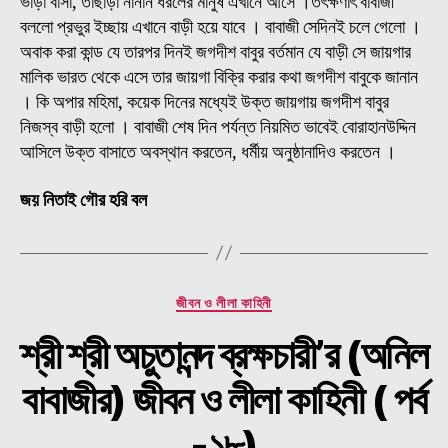
ভাড়া বাসা, তাছাড়া নানান ধরলের মানুষ এখানে আসে ।তৎক্ষণাৎ বাবাজী
জীব
বললো প্রভুর ইচ্ছায় এখানে বাড়ী হয়ে যাবে । বাবাজী সেদিনই চলে গেলো ।
ও
অবাক করা কান্ড যে তারপর দিনই জগদীশ বাবুর বর্তমান যে বাড়ী সে জায়গার
লীলা
কাহি
মালিক ভারত থেকে এসে তার জায়গা বিক্রি করার কথা জগদীশ বাবুকে জানান
(
। কি অপার মহিমা, কয়েক দিনের মধ্যেই উক্ত জায়গায় জগদীশ বাবুর
পর্ব
নিজস্ব বাড়ী হলো । বাবাজী শেষ দিন পর্যন্ত নিয়মিত ভাবেই বোরাহানউদ্দিন
-১৯
আসিলে উক্ত বাসাতে অবস্থান করতেন, ধর্মীয় অনুষ্ঠানাদিও করতেন ।
জয় নিতাই গৌর হরি বল
Categories
জীবন ও লীলা কাহিনী
শ্রী শ্রী অচুতানন্দ ব্রক্ষচারী’র (অনিল
বাবাজীর) জীবন ও লীলা কাহিনী ( পর্ব
-১৮)