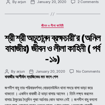
on
By
arjun
January 20, 2020
2 Comments
Post
Post
শ্রী
author
date
শ্রী
অচুতান
ব্রক্ষচ
Categories
জীবন ও লীলা কাহিনী
(অনি
বাবাজ
শ্রী শ্রী অচুতানন্দ ব্রক্ষচারী’র (অনিল
জীবন
ও
বাবাজীর) জীবন ও লীলা কাহিনী ( পর্ব
লীলা
কাহিন
-১৯)
on
By
arjun
January 20, 2020
No Comments
Post
Post
শ্রী
বাবাজীর আশীর্বাদ ম্যাজিকের মত ফলে গেল
author
date
শ্রী
অচুতা
জগদীশ বাবু তার পরিবারবর্গসহ বোরহানউদ্দিন থানা সদরে বাসা ভাড়া করে
ব্রক্
থাকতো । একদিন বাবাজী ঐ ভাড়া বাসায় আসেন । তিনি লক্ষ্য করলেন
(অন
বাসায় ঠাকুরের দৈনন্দিন পূজা অর্চনার কোন আসন নেই । জগদীশ বাবু বললো
বাবা