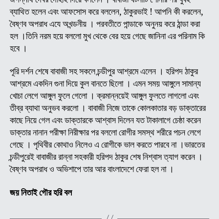
-১৪
ব্যাথিত হলেন এবং আফসোস করে বললেন, ঠাকুরভাই ! আপনি কী করলেন,
বৈষ্ণব অপরাধ এযে অখন্ডনীয় । পরবতীতে পান্ডাকে অনুনয় করে ঠান্ডা করা
হল ।তিনি নরম হয়ে বললো মুখ থেকে বের হয়ে গেছে জানিনা এর পরিনাম কি
হবে ।
পূরি দর্শন শেষে বাবাজী সহ সকলে চন্ডীপুর আশ্রমে এলেন । হরিপদ ঠাকুর
আশ্রমে একদিন গুনা দিয়ে কুল বানতে ছিলো । এমন সময় আঙ্গুলে সামান্য
খোচা লেগে আঙ্গুল ফুলে গেলো । ক্রমান্নয়েই আঙ্গুল ফুলতে লাগলো এবং
তীব্র ব্যাথা অনুভব করলো । বাবাজী নিজে তাকে কোলকাতার বড় ডাক্তারের
কাছে নিয়ে গেল এবং ডাক্তারকে আশ্বাস দিলেন যত টাকালাগে চেষ্ঠা করেন
ডাক্তার নানান পরীক্ষা নিরীক্ষার পর বললো রোগীর সমস্থ শরীরে পচন লেগে
গেছে । পৃথিবীর কোথাও নিলেও এ রোগীকে ভাল করতে পারবে না ।ভারতের
চন্ডীপুরেই বাবাজীর রান্না সহকারী হরিপদ ঠাকুর শেষ নিশ্বাস ত্যাগ করেন ।
বৈষ্ণব অপরাধ ও অভিশাপে তার আর বাংলাদেশে ফেরা হল না ।
জয় নিতাই গৌর হরি বল