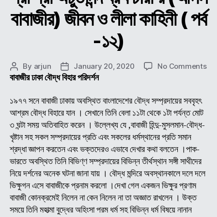
বাবাজীর) জীবন ও লীলা কাহিনী ( পর্ব
-১২)
on
By
arjun
January 20, 2020
No Comments
Post
Post
শ্রী
বাবাজীর ঢাকা বৌদ্ধ বিহার পরিদর্শন
author
date
শ্রী
অচুতা
১৯৭৭ সনে বাবাজী ঢাকায় অবস্থিত বাংলাদেশের বৌদ্ধ সম্প্রদায়ের সববৃহৎ
ব্রক্
আশ্রম বৌদ্ধ বিহারে যান । সেখানে তিনি বেলা ১১টা থেকে ১টা পর্যন্ত মোট
(অন
৩ ঘন্টা সময় অতিবাহিত করেন । উল্লেখ্য যে ,বাবাজী হিন্দু-মুসলমান-বৌদ্ধ-
বাবা
খৃষ্টান সহ সকল সম্প্রদায়ের প্রতি এবং সকলের ধর্মস্থানের প্রতি সমান
জীব
শ্রদ্ধা জ্ঞাপন করতেন এবং ভক্তদেরও এভাবে দেখার কথা বলতেন ।পাক-
ও
ভারতে অবস্থিত তিনি বিভিণ্ণ সম্প্রদায়ের বিভিন্ন তীর্থস্থান সঙ্গী সাথীদের
লীলা
কাহি
নিয়ে দর্শনের অনেক ঘটনা জানা যায় । বৌদ্ধ মন্দিরে অবস্থানকালে দলে দলে
(
ভিক্ষুগন এসে বাবাজীকে প্রনাম করলো ।দেখা গেল একজন ভিক্ষুর প্রণাম
পর্ব
বাবাজী কোনক্রমেই নিলেন না কেন নিলেন না তা অজ্ঞাত রাখলেন । উক্ত
-১২
সময়ে তিনি মহাত্মা বুদ্ধের অহিংসা পরম ধর্ম সহ বিভিন্ন ধর্ম বিষয়ে নানান