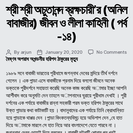
শ্রী শ্রী অচুতানন্দ ব্রক্ষচারী’র (অনিল
বাবাজীর) জীবন ও লীলা কাহিনী ( পর্ব
-১৪)
on
By
arjun
January 20, 2020
No Comments
Post
Post
শ্রী
বৈষ্ণব অপরাধ অখন্ডনীয় হরিপদ ঠাকুরের মৃত্যু
author
date
শ্রী
অচুতা
১৯৮৯ সনে বাবাজী ভারতের পূরীধামে জগন্নাথ দেবের মন্দিরে তীর্থ দর্শনে
ব্রক্
গেলেন । এক পান্ডা এসে বাবাজীকে প্রনাম দিয়ে বললো জীবনে অনেক
(অন
ভক্তকে পুরীদর্শনে সহায়তা করেছি অনেক কাজ করেছি অামার ইচ্ছা আপনি
বাবা
আর্শীবাদ করে অনুমতি দেন তাহলে অাপনাদের ঘুরায়ে পুরীধাম দেখাই । পুরী
জীব
দর্শনের এক পর্যায়ে বাবাজীর রান্না সহকারী পরম ভক্ত হরিপদ ঠাকুরের সাথে
ও
উক্ত পান্ডার কথা কাটাকাটি হয় । বাদানুবাদের এক পর্যায়ে তিনি ক্রোধান্বিত
লীলা
কাহি
হয়ে পান্ডাকে থাপ্পর দেন ।পান্ডা কিংকতব্যবিমুঢ় হয়ে অভিশাপ দেন ,যে হাত
(
দিয়ে অামাকে মারলে সে হাত নিয়ে আর বাংলাদেশে যেতে পারবে না ।
পর্ব
জগন্নাথ দেবর দোহাই দিয়ে বললেন । বাবাজী ঘটনাটি শোনার পর খুবই