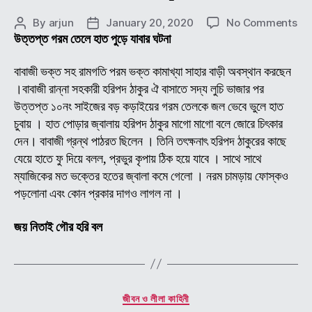
on
By
arjun
January 20, 2020
No Comments
Post
Post
শ্রী
উত্তপ্ত গরম তেলে হাত পুড়ে যাবার ঘটনা
author
date
শ্রী
অচুতা
বাবাজী ভক্ত সহ রামগতি পরম ভক্ত কামাখ্যা সাহার বাড়ী অবস্থান করছেন
ব্রক্
।বাবাজী রান্না সহকারী হরিপদ ঠাকুর ঐ বাসাতে সদ্য লুচি ভাজার পর
(অন
উত্তপ্ত ১০নং সাইজের বড় কড়াইয়ের গরম তেলকে জল ভেবে ভুলে হাত
বাবা
চুবায় । হাত পোড়ার জ্বালায় হরিপদ ঠাকুর মাগো মাগো বলে জোরে চিৎকার
জীব
দেন। বাবাজী গ্রন্থ পাঠরত ছিলেন । তিনি তৎক্ষনাৎ হরিপদ ঠাকুরের কাছে
ও
যেয়ে হাতে ফু দিয়ে বলল, প্রভুর কৃপায় ঠিক হয়ে যাবে । সাথে সাথে
লীলা
কাহি
ম্যাজিকের মত ভক্তের হতের জ্বালা কমে গেলো । নরম চামড়ায় ফোস্কও
(
পড়লোনা এবং কোন প্রকার দাগও লাগল না ।
পর্ব
-১৫
জয় নিতাই গৌর হরি বল
Categories
জীবন ও লীলা কাহিনী