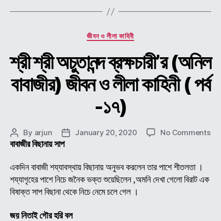
Categories
জীবন ও লীলা কাহিনী
শ্রী শ্রী অচুতানন্দ ব্রক্ষচারী’র (অনিল
বাবাজীর) জীবন ও লীলা কাহিনী ( পর্ব
-১৭)
on
By
arjun
January 20, 2020
No Comments
Post
Post
শ্রী
বাবাজীর বিছানায় সাপ
author
date
শ্রী
অচুতা
একদিন বাবাজী শয্যাবস্থায় বিছানায় অনুভব করলেন তার পাশে শীতলতা ।
ব্রক্
শয্যাগৃহের পাশে নিচে জনৈক ভক্ত শুয়েছিলেন ,অমনি দেখা গেলো বিরাট এক
(অন
বিষাক্ত সাপ বিছানা থেকে নিচে নেমে চলে গেল ।
বাবা
জীব
জয় নিতাই গৌর হরি বল
ও