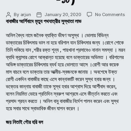
on
By
arjun
January 20, 2020
No Comments
Post
Post
শ্রী
বাবাজীর আর্শিবাদে মৃত্যু পথযাত্রীর সুস্থাতা লাভ
author
date
শ্রী
অচুতা
অনিল বৈদ্য নামে জনৈক ব্যাক্তি ভীষণ অসুস্থ । ভোলায় বিভিন্ন
ব্রক্
ডাক্তারের চিকিৎসায় ভাল না হয়ে বরিশাল যান চিকিৎসার জন্য ।রোগে শোকে
(অন
তিনি শুকিয়ে যান ,শরীর রক্ত শূন্য , পায়খানা প্রসাবেও নানান সমস্যা । মরন
বাবা
ব্যাধি ক্যান্সার রোগে আক্রান্ত হয়েছে বলে ডাক্তারের অভিমত । বরিশালের
জীব
অভিঙ্গ ডাক্তারের চিকিৎসায় ব্যর্থ হয়ে ভোলাতে আসে ।রোগী আর কয়েক
ও
মাস বাচবে বলে ডাক্তার তার আত্মীয়-স্বজনকে জানায় । অবশেষে উক্ত
লীলা
কাহি
রোগী একদিন বাবাজীর কাছে এসে কান্নাকাটি করেন সুস্থ হবার জন্য ।
(
ভক্তের কান্নায় বাবাজী তাকে সুস্থ হবার আশ্বাস দিয়ে আর্শীবাদ করেন,
পর্ব
বলেন নিয়মিত ভোরে প্রতিদিন স্বরুপ আশ্রমে এসে কীর্ত্তন করতে এবং
-১৮
প্রসাদ গ্রহন করতে । অনিল বাবু বাবাজীর নির্দেশ পালন করেন এবং সুস্থ
হয়ে সবার সাথে স্বাভাবিক জীবন যাপন করেন ।
জয় নিতাই গৌর হরি বল