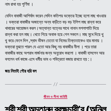
কাহি
নাম রাখা হয় পূর্ণিমা ।
(
পর্ব
যেদিন বাবাজী আশির্বাদ করেন সেদিন কতিপয় ভক্তের ইচ্ছে হলো মাছ খাওয়ার
-১৩
। ভক্তরা বাবাজীর অজান্তে অন্য বাড়ীতে বড় বড় ইলিশ মাছ রান্না করে
খাবারের আয়োজন করল।অত্যান্ত যত্নের সাথে নানান মশলাপাতি দিয়ে
রান্না করা হল মাছ। খেতে গিয়ে অবাক হয়ে গেল সকলে। মাছ মুখে দিয়ে থু
থু করে ফেলে দিল ,স্বাদ ভীষন তেতো যা নিমের তিক্ততাকেও হার মানায় ।
ভক্তরা বুঝতে পারল যে এতো আর কিছু নয় বাবাজীর নীলা । পরে তারা
বাবাজীর কাছে অপরাধ মার্জনার জন্য অনুরোধ করলো । বাবাজী হাসলেন আর
বললেন ধর্ম কাজে এসে ধর্মীয় ভাব ও পবিত্রতা বজায় রাখতে হয় :।
জয় নিতাই গৌর হরি বল
Categories
জীবন ও লীলা কাহিনী
শ্রী শ্রী অচুতানন্দ ব্রক্ষচারী’র (অনিল