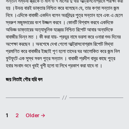
সন্তান সম্ভবা স্ত্রীকে ৩ মাস ও ৭ মাসের দু‘বার আল্ট্রাসনোগ্রামে পরীক্ষা করা
(অন
হয় ।উভয় বারই ডাক্তার নিশ্চিত করে বলেছেন যে, তার কণ্যা সন্তান জন্ম
বাবা
নিবে ।এদিকে বাবাজী একদিন বলেন অরবিন্দুর পুত্র সন্তান হবে এবং এ ছেলে
জীব
স্বরুপ মজুমদারের বংশ উজ্জল করবে । কোনটি বিশ্বাস করবে একদিকে
ও
অভিজ্ঞ ডাক্তারের অত্যাধুনিক যন্ত্রের নিশ্চিত রিপোট আবার অন্যদিকে
লীলা
কাহি
বাবাজীর ভিন্ন মত । কী করা যায়- প্রভুর নামে ভরসা করে ওনারা শুভ দিনের
(
অপেক্ষা করছেন । অবশেষে দেখা গেলো আল্ট্রাসনোগ্রাম রিপোট মিথ্যা
পর্ব
প্রমাণিত করে বাবাজীর ইচ্ছাই পূণ হলো তাদের ঘর আলোকিত করে জন্ম নিল
-১১
ফুটফূটে এক সুস্থ সবল পুত্র সন্তান । বাবাজী প্রদীপ বাবুর কাছে পুত্র
হবার সংবাদ শুনে খুবই খুশী হলো যা লিখে প্রকাশ করা যাবে না ।
জয় নিতাই গৌর হরি বল
Posts
1
2
Older
→
pagination