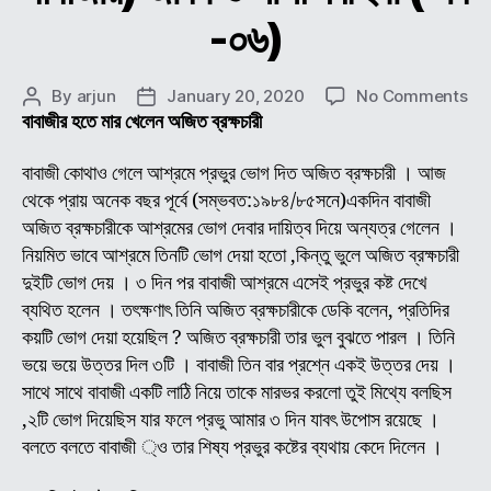
-০৬)
on
By
arjun
January 20, 2020
No Comments
Post
Post
শ্রী
বাবাজীর হতে মার খেলেন অজিত ব্রক্ষচারী
author
date
শ্রী
অচুতা
বাবাজী কোথাও গেলে আশ্রমে প্রভুর ভোগ দিত অজিত ব্রক্ষচারী । আজ
ব্রক্
থেকে প্রায় অনেক বছর পূর্বে (সম্ভবত:১৯৮৪/৮৫সনে)একদিন বাবাজী
(অন
অজিত ব্রক্ষচারীকে আশ্রমের ভোগ দেবার দায়িত্ব দিয়ে অন্যত্র গেলেন ।
বাবা
নিয়মিত ভাবে আশ্রমে তিনটি ভোগ দেয়া হতো ,কিন্তু ভুলে অজিত ব্রক্ষচারী
জীব
দুইটি ভোগ দেয় । ৩ দিন পর বাবাজী আশ্রমে এসেই প্রভুর কষ্ট দেখে
ও
ব্যথিত হলেন । তৎক্ষণাৎ তিনি অজিত ব্রক্ষচারীকে ডেকি বলেন, প্রতিদির
লীলা
কাহি
কয়টি ভোগ দেয়া হয়েছিল ? অজিত ব্রক্ষচারী তার ভুল বুঝতে পারল । তিনি
(
ভয়ে ভয়ে উত্তর দিল ৩টি । বাবাজী তিন বার প্রশ্নে একই উত্তর দেয় ।
পর্ব
সাথে সাথে বাবাজী একটি লাঠি নিয়ে তাকে মারভর করলো তুই মিথ্যে বলছিস
-০৬
,২টি ভোগ দিয়েছিস যার ফলে প্রভু আমার ৩ দিন যাবৎ উপোস রয়েছে ।
বলতে বলতে বাবাজী ্ও তার শিষ্য প্রভুর কষ্টের ব্যথায় কেদে দিলেন ।