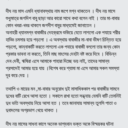
দীঘ নয় মাস এমনি ধ্যানাবস্থায় নাম জপে মগ্ন থাকতেন । দীঘ নয় মাসে
শুধুমাত্র জগদিশ বাবু ছাড়া আর কারো সাথে কথা বলেন নাই । তার মা-বাবার
কোন খবরা-খবর থাকলে জগদীশ বাবুর মাধ্যমেই জানাতেন ।
অনাহরী ধ্যানমগ্ন বাবাজীর দেহক্রমে শুকিয়ে যেতে লাগলো এক পযায়ে শরীর
হাড্ডি চমসার হয়ে পড়লো । এ অবস্থায় বাবাজীর মা-বাবা ভীষণ চিন্তিত হয়ে
পড়লো, কান্নাকাটি করতে লাগলো এক পযায়ে বাবাজী বললো তার জন্য কোন
প্রকার ভাবনা না করতে, তিনি মাছ মাংসের দেহটা নষ্ট করে দিবে । বিভিন্ন
দেব দেবী, ঋষিরা এসে আমাকে পাহারা দিচ্ছে ভয় নাই, তাদের সামান্য
প্রসাদেই আমার হয়ে যায় ।বিশেষ করে শ্যামা মা এসে আমার সকল সমস্যা
দূর করে দেয় ।
তথাপি ও মায়ের মন ,মা-বাবার অনুরোধ দুই মাসাধিককাল পর বাবাজীর সামনে
দুধের বাটি রেখে আসা হতো । সকালে রাখা হতো সন্ধ্যায় যেমনি বাটি তেমনিই
দুধ ভতি অবস্থায় নিয়ে আসা হত । তবে জানাযায় সামান্য তুলসি পাতা ও
দুবাদলের অগ্রভাগ খেয়ে থাকত ।
দীঘ নয় মাসের সাধনা কালে অনেক ভাগ্যবান ভক্ত অকে বিস্ময়কর ঘটনা