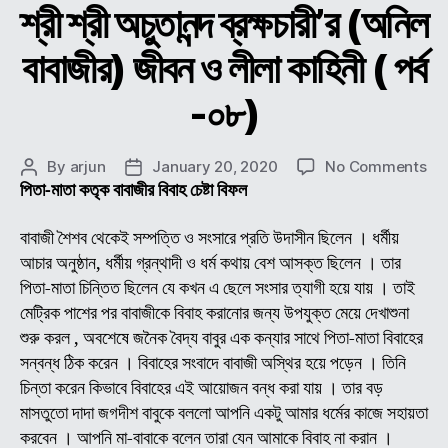
শ্রী শ্রী অচুতানন্দ ব্রক্ষচারী’র (অনিল
বাবাজীর) জীবন ও লীলা কাহিনী ( পর্ব
-০৮)
on
By
arjun
January 20, 2020
No Comments
Post
Post
শ্রী
পিতা-মাতা কতৃক বাবাজীর বিবাহ চেষ্টা বিফল
author
date
শ্রী
অচুতা
বাবাজী শৈশব থেকেই সম্পত্তি ও সংসারে প্রতি উদাসীন ছিলেন । ধর্মীয়
ব্রক্
আচার অনুষ্ঠান, ধর্মীয় গ্রন্থাদী ও ধর্ম কথায় বেশ আসক্ত ছিলেন । তার
(অন
পিতা-মাতা চিন্তিত ছিলেন যে কখন এ ছেলে সংসার ত্যাগী হয়ে যায় । তাই
বাবা
মেট্রিক পাশের পর বাবাজীকে বিবাহ করানোর জন্য উপযুক্ত মেয়ে দেখাশুনা
জীব
শুরু করল , অবশেষে জনৈক বৈদ্য বাবুর এক কন্যার সাথে পিতা-মাতা বিবাহের
ও
সন্বন্ধ ঠিক করেন । বিবাহের সংবাদে বাবাজী অস্থির হয়ে পড়েন । তিনি
লীলা
কাহি
চিন্তা করেন কিভাবে বিবাহের এই আয়োজন বন্ধ করা যায় । তার বড়
(
মাসতুতো দাদা জগদীশ বাবুকে বললো আপনি একটু আমার ধর্মের কাজে সহায়তা
পর্ব
করবেন । আপনি মা-বাবাকে বলেন তারা যেন আমাকে বিবাহ না করান ।