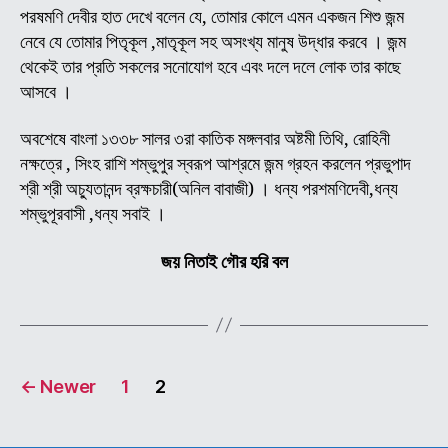
পরষমণি দেবীর হাত দেখে বলেন যে, তোমার কোলে এমন একজন শিশু জন্ম
নেবে যে তোমার পিতৃকূল ,মাতৃকূল সহ অসংখ্য মানুষ উদ্ধার করবে । জন্ম
থেকেই তার প্রতি সকলের সনোযোগ হবে এবং দলে দলে লোক তার কাছে
আসবে ।
অবশেষে বাংলা ১৩৩৮ সালর ৩রা কাতিক মঙ্গলবার অষ্টমী তিথি, রোহিনী
নক্ষত্রে , সিংহ রাশি শম্ভুপুর স্বরূপ আশ্রমে জন্ম গ্রহন করলেন প্রভুপাদ
শ্রী শ্রী অচ্যুতানন্দ ব্রক্ষচারী(অনিল বাবাজী) । ধন্য পরশমণিদেবী,ধন্য
শম্ভুপূরবাসী ,ধন্য সবাই ।
জয় নিতাই গৌর হরি বল
Posts
←
Newer
1
2
pagination