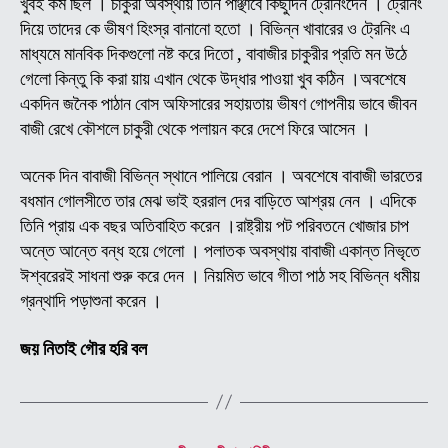
খুবই কম ছিল । চাকুরী অবস্থায় তিনি পাঞ্ছাবে কিছুদিন ট্রেনিংদেন । ট্রেনিং
জীব
দিয়ে তাদের কে ভীষণ হিংস্র বানানো হতো । বিভিন্ন খাবারের ও ট্রেনিং এ
ও
মাধ্যমে মানবিক দিকগুলো নষ্ট করে দিতো , বাবাজীর চাকুরীর প্রতি মন উঠে
লীলা
কাহি
গেলো কিন্তু কি করা য়ায় এখান থেকে উদ্ধার পাওয়া খুব কঠিন ।অবশেষে
(
একদিন জনৈক পাঠান বোস অফিসারের সহায়তায় ভীষণ গোপনীয় ভাবে জীবন
পর্ব
বাজী রেখে কৌশলে চাকুরী থেকে পলায়ন করে দেশে ফিরে আসেন ।
-০৭
অনেক দিন বাবাজী বিভিন্ন স্থানে পালিয়ে বেরান । অবশেষে বাবাজী ভারতের
বধমান গোলসীতে তার মেঝ ভাই হররাল দের বাড়িতে আশ্রয় নেন । এদিকে
তিনি প্রায় এক বছর অতিবাহিত করেন ।রাষ্ট্রীয় পট পরিবতনে খোজার চাপ
অন্তে আন্তে বন্ধ হয়ে গেলো । পলাতক অবস্থায় বাবাজী একান্ত নিভৃতে
ঈশ্বরেরই সাধনা শুরু করে দেন । নিয়মিত ভাবে গীতা পাঠ সহ বিভিন্ন ধমীয়
গ্রন্থাদি পড়াশুনা করেন ।
জয় নিতাই গৌর হরি বল
Categories