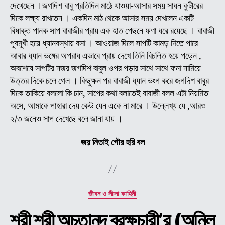
দেখেছেন ।জগদিশ বাবু প্রতিদিন মাঠে যাওয়া-আসার সময় সাধন কুটীরের
দিকে লক্ষ্য রাখতেন । একদিন মাঠ থেকে আসার সময় দেখলেন একটি
বিষাক্ত পানক সাপ বাবাজীর প্রায় এক হাত পেছনে ফণা ধরে রয়েছে । বাবাজী
পূবমূখী হয়ে ধ্যানবস্থায় বসা । আওয়াজ দিলে সাপটি কামড় দিতে পারে
আবার ধ্যান ভঙ্গের অপরাধ এভাবে প্রায় দেখে তিনি বিচলিত হয়ে পড়েন ,
অবশেষে সাপটির নজর জগদিশ বাবুল ওপর পড়ার সাথে সাথে ফনা নামিয়ে
উত্তর দিকে চলে গেল । কিছুক্ষন পর বাবাজী ধ্যান ভংগ করে জগদিশ বাবুর
দিকে তাকিয়ে বললো কি চান, সাপের কথা বলাতেই বাবাজী বলল এটা নিয়মিত
অসে, আমাকে পাহারা দেয় কেউ যেন একে না মারে । উল্লেখ্য যে ,আরও
২/৩ জনেও সাপ দেখেছে বলে জানা যায় ।
জয় নিতাই গৌর হরি বল
Categories
জীবন ও লীলা কাহিনী
শ্রী শ্রী অচুতানন্দ ব্রক্ষচারী’র (অনিল