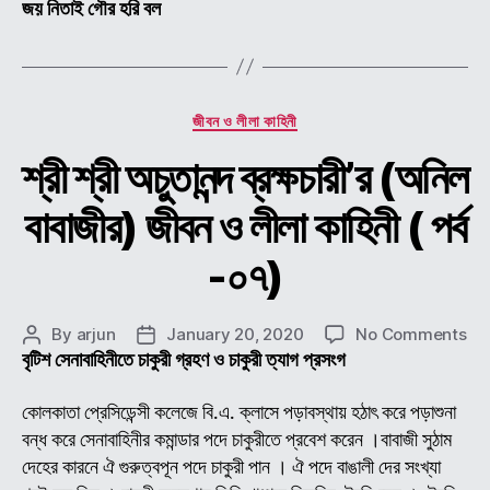
জয় নিতাই গৌর হরি বল
Categories
জীবন ও লীলা কাহিনী
শ্রী শ্রী অচুতানন্দ ব্রক্ষচারী’র (অনিল
বাবাজীর) জীবন ও লীলা কাহিনী ( পর্ব
-০৭)
on
By
arjun
January 20, 2020
No Comments
Post
Post
শ্রী
বৃটিশ সেনাবাহিনীতে চাকুরী গ্রহণ ও চাকুরী ত্যাগ প্রসংগ
author
date
শ্রী
অচুতা
কোলকাতা প্রেসিডেন্সী কলেজে বি.এ. ক্লাসে পড়াবস্থায় হঠাৎ করে পড়াশুনা
ব্রক্
বন্ধ করে সেনাবাহিনীর কমান্ডার পদে চাকুরীতে প্রবেশ করেন ।বাবাজী সুঠাম
(অন
দেহের কারনে ঐ গুরুত্বপূন পদে চাকুরী পান । ঐ পদে বাঙালী দের সংখ্যা
বাবা