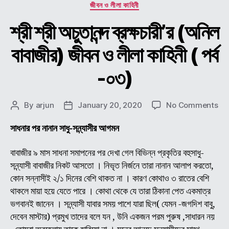
Categories
জীবন ও লীলা কাহিনী
শ্রী শ্রী অচুতানন্দ ব্রক্ষচারী’র (অনিল
বাবাজীর) জীবন ও লীলা কাহিনী ( পর্ব
-০৩)
on
By
arjun
January 20, 2020
No Comments
Post
Post
শ্রী
author
date
শ্রী
সাধনার পর নানান সাধু-সন্ন্যাসীর আগমন
অচুতা
ব্রক্
বাবাজীর ৯ মাস সাধনা সমাপনের পর দেখা গেল বিভিন্ন প্রকৃতির বহুসাধু-
(অন
সন্ন্যাসী বাবাজীর নিকট আসতো । নিভৃত নির্জনে তারা নানান আলাপ করতো,
বাবা
কোন সন্নাসীই ২/১ দিনের বেশি থাকত না । কারণ কোথাও ৩ রাতের বেশি
জীব
থাকলে মায়া হয়ে যেতে পারে । কোথা থেকে যে তারা ঠিকানা পেত একমাত্র
ও
ভগবানই জানেন । সন্ন্যাসী যাবার সময় পাশে যারা ছিল( যেমন -জগদিশ বাবু,
লীলা
দেবেন মাস্টার) প্রমুখ তাদের বলে যন , উনি একজন পরম পুরুষ ,সাধারন নয়
কাহি
(