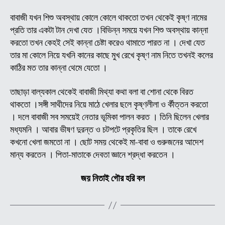
অচুতা
ব্রক্
বাবাজী যখন শিশু অবস্থায় কোলে কোলে থাকতো তখন থেকেই কৃষ্ণ নামের
(অন
প্রতি তার একটা টান দেখা যেত ।বিভিন্ন সময়ে যখন শিশু অবস্থায় কান্না
বাবা
করতো তখন কেহই সেই কান্না চেষ্টা করেও থামাতে পারত না । দেখা যেত
জীব
তার মা কোলে নিয়ে যখনি কানের কাছে মুখ রেখে কৃষ্ণ নাম নিতে তখনই কলের
ও
কাঠির মত তার কান্না থেমে যেতো ।
লীলা
কাহি
তাছাড়া বাল্যকাল থেকেই বাবাজী মিথ্যা কথা বলা বা শোনা থেকে বিরত
(
পর্ব
থাকতো ।সঙ্গী সাথীদের নিয়ে মাঠে খেলার ছলে কৃষ্ণলীলা ও র্কীত্তন করতো
-০৪
। দলে বাবাজী সব সময়েই নেতার ভূমিকা পালন করত । তিনি ছিলেন খেলার
মধ্যমনি । আবার ভীষণ দুরন্ত ও চটপটে প্রকৃতির ছিল । তাকে রেখে
কখনো খেলা জমতো না । ছোট সময় থেকেই মা-বাবা ও গুরুজনের আদেশ
মান্য করতেন । পিতা-মাতাকে দেবতা জ্ঞানে শ্রদ্ধা করতেন ।
জয় নিতাই গৌর হরি বল