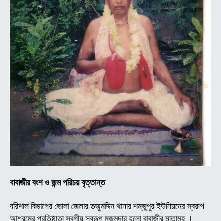
বাবাজীর বংশ ও জন্ম পরিচয় বৃত্তান্ত
বরিশাল বিভাগের ভোলা জেলার তজুমদ্দিন থানার শম্ভুপুর ইউনিয়নের স্বরূপ
আশ্রমের প্রতিষ্ঠাতা স্বগীয় স্বরূপ মজুমদার হলো বাবাজীর মাতামহ ।