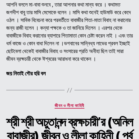
-০৮
আপনি বললে মা-বাবা শুনবে , তারা আপনার কথা মান্য করে । কথামত
জগদীশ বাবু তার মাসি মেসোকে বলেন । মাসি কথা শুনেই হাউমাউ করে কেদে
ওঠল । সাবিক বিবেচনা করে পরবর্তীতে বাবাজীর পিতা-মাতা বিবাহ না করানোর
জন্য রাজী হলেন । কন্যা পক্ষকে ও তা জানিয়ে দিলেন । এরপর থেকে
বাবাজীকে বিবাহ করানোর ব্যাপারে পিতামাতা কোন চেষ্টা করেন নাই । এবং তার
ধর্ম কাজে ও কোন বাধা দিলেন না ।ভগবানের সান্নিধ্য লাভের প্রবল ইচ্ছাই
ছোটবেলা থেকেই বাবাজীর বিবাহ ও সংসারের প্রতি অনীহা ছিল তাই সারা
জীবন ব্রক্ষচারী থেকে ঈশ্বরের আরাধনা করে থাকেন ।
জয় নিতাই গৌর হরি বল
Categories
জীবন ও লীলা কাহিনী
শ্রী শ্রী অচুতানন্দ ব্রক্ষচারী’র (অনিল
বাবাজীর) জীবন ও লীলা কাহিনী ( পর্ব