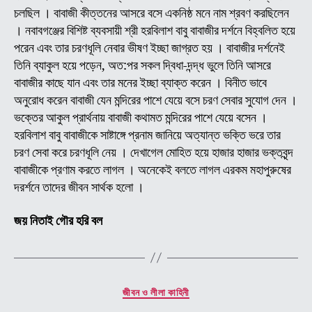
(অন
চলছিল । বাবাজী কীত্তনের আসরে বসে একনিষ্ঠ মনে নাম শ্রবণ করছিলেন
বাবা
। নবাবগঞ্জের বিশিষ্ট ব্যবসায়ী শ্রী হরবিলাশ বাবু বাবাজীর দর্শনে বিহ্বলিত হয়ে
জীব
পরেন এবং তার চরণধূলি নেবার ভীষণ ইচ্ছা জাগ্রত হয় । বাবাজীর দর্শনেই
ও
তিনি ব্যাকুল হয়ে পড়েন, অত:পর সকল দ্বিধা-দন্দ্ধ ভুলে তিনি আসরে
লীলা
কাহি
বাবাজীর কাছে যান এবং তার মনের ইচ্ছা ব্যাক্ত করেন । বিনীত ভাবে
(
অনুরোধ করেন বাবাজী যেন মন্দিরের পাশে যেয়ে বসে চরণ সেবার সুযোগ দেন ।
পর্ব
ভক্তের আকুল প্রার্থনায় বাবাজী কথামত মন্দিরের পাশে যেয়ে বসেন ।
-০৯
হরবিলাশ বাবু বাবাজীকে সাষ্টাঙ্গে প্রনাম জানিয়ে অত্যান্ত ভক্তি ভরে তার
চরণ সেবা করে চরণধূলি নেয় । দেখাগেল মোহিত হয়ে হাজার হাজার ভক্তবৃন্দ
বাবাজীকে প্রণাম করতে লাগল । অনেকেই বলতে লাগল এরকম মহাপুরুষের
দরর্শনে তাদের জীবন সার্থক হলো ।
জয় নিতাই গৌর হরি বল
Categories
জীবন ও লীলা কাহিনী