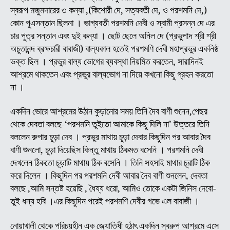
স্বরূপ মজুমদারের ৩ কন্যা ,(কিশোরী দে, সত্যবতী দে, ও পরশমনি দে,)
কোন পুএসন্তান ছিলনা । ভাগ্যবতী পরশমনি দেবী ও স্বামী প্রসন্ন দে এর
চার পুত্র সন্তান এবং দুই কন্যা । ছোট ছেলে অনিল দে (প্রভুপাদ শ্রী শ্রী
অচুতানন্দ ব্রক্ষচারী বাবাজী) বাল্যকাল হতেই পরশমণি দেবী মহাপ্রভুর একনিষ্ঠ
ভক্ত ছিল । প্রভুর বাল্য ভোগের ব্যবস্থা নিয়মিত করতেন, সারাদিনই
আশ্রমে থাকতেন এবং প্রভুর বাল্যভোগ না দিয়ে কখনো কিছু গ্রহন করতো
না ।
একদিন ভোরে আশ্রমের উঠান কুড়ানোর সময় তিনি দৈব বাণী শুনেন,পেছর
থেকে দেবতা বলছে-‘পরশমনি তুইতো আমাকে কিছু দিলি না’ উত্তরে তিনি
বললেন রুপার চূড়া দেব । প্রভুর মাথায় চূড়া দেবার কিছুদিন পর আবার দৈব
বাণী শুনলো, চূড়া দিয়েছিস কিন্তু মাথায় ঠিকমত বসেনি । পরশমনি দেবী
দেখলেন ঠিকতো চূড়াটি মাথায় ঠিক বসেনি । তিনি সহসাই মাথার চূরাটি ঠিক
করে দিলেন । কিছুদিন পর পরশমনি দেবী আবার দৈব বাণী শুনলেন, দেবতা
বলছে ,আমি সন্তষ্ট হয়েছি , ধৈয্য ধরো, আমিও তোকে একটা জিনিস দেবো-
তুই ধন্য হবি ।এর কিছুদিন পরেই পরশমণি দেবীর গভে এল বাবাজী ।
নোয়াখালী থেকে পরিচয়হীন এক জ্যোতিষী হঠাৎ একদিন স্বরুপ আশ্রমে এসে