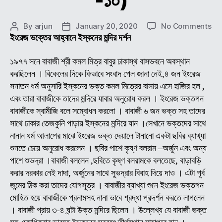
on
By
arjun
January 20, 2020
No Comments
Post
Post
শ্রী
ইংরেজ ভক্তের আহ্বানে ইস্কনের মন্দির দর্শন
author
date
শ্রী
অচুতা
১৯৭৭ সনে বাবাজী শ্রী কমল মিত্র বাবুর ঢাকাস্থ বাসভবনে অবস্থান
ব্রক্
করছিলেন । বিকেলের দিকে কিভাবে সংবাদ পেল জানা নেই,৪ জন ইংরেজ
(অন
সনাতন ধর্ম অনুসারি ইস্কনের ভক্ত কমল মিত্রের বাসায় এসে হাজির হল ,
বাবা
এবং তারা বাবাজীকে তাদের মন্দিরে যাবার অনুরোধ করল । ইংরেজ ভক্তগন
জীব
বাবাজীকে স্বামীজি বলে সম্বোধন করলো । বাবাজী ৬ জন ভক্ত সহ তাদের
ও
সাথে ঢাকার তেজকুনি পাড়ায় ইস্কনের মন্দিরে যান ।সেখানে ভক্তদের সাথে
লীলা
কাহি
নানান ধর্ম আলাপের মাঝে ইংরেজ ভক্ত দেয়ালে টানানো একটা ছবির ব্যাখ্যা
(
শুনতে চেয়ে অনুরোধ করলেন । ছবির পাশে কৃষ্ণ বলরাম –অর্জুন এবং অন্য
পর্ব
পাশে শুভদ্রা ।বাবাজী বললেন ,ছবিতে কৃষ্ণ বলরামকে বলতেছে, বাড়াবড়ি
-১০
করার দরকার নেই দাদা, অর্জুনের সাথে সুভদ্রার বিবাহ দিয়ে দাও । এটা পূর্ব
জন্মের ঠিক করা তাদের যোগসূত্র । বাবাজীর ব্যাখ্যা শুনে ইংরেজ ভক্তগন
মোহিত হয়ে বাবাজীকে প্রনামসহ নানা ভাবে শ্রদ্ধা প্রদর্শন করতে লাগলেন
। বাবাজী প্রায় ৩-৪ ঘন্টা উক্ত মন্দিরে ছিলেন । উল্লেখ্য যে বাবাজী ভক্ত