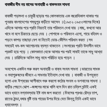
শ্রী
বাবাজীর দীঘ নয় মাসের অনাহারী ও বাকসংযম সাধনা
অচুতা
ব্রক্
বাবাজী পড়াশুনা ও চাকুরী ছাড়ার পর কোলকাতায় এক বছরাধিকাল থাকার পর
(অন
পুনরায় বাংলাদেশের শম্ভুপুর বাড়ীতে আসেন ।(১৯৫২-১৯৫৩সালের দিকে)
বাবা
এদিকে আসার পরে প্রতি নিয়তই তার পরিবতন দেখা যায় ।মাছ, কখনো আর
জীব
খাবে না বলে চিরতরে ছেড়ে দেয় । পোশাকে ও পরিবতন এলো, গায়ে বহিবস ও
ও
পড়নে কাপড় তাছাড়া বেগ না নিতেই ডোর-কেীপিন পরিধান করত ।সব
লীলা
সময়েই ধম-কম আলোচনায় ব্যস্ত থাকতেন ।সংসারের প্রতি উদাসীন ভাবে
কাহি
(
প্রকট হয়ে পড়ে । কোলকাতা থেকে আসার পর পরই সাবাই তাকে সাধু আখ্যা
পর্ব
দেয় । চারিদিকে অনিল সাধু নামে পরিচিত হয়ে পড়েন ।
-০২
অবশেষে একদিন শুরু করল অনাহারী ও বাক্য সংযম সাধনা ।ভারতের সাধক
ও মহাপুরুষদের জীবনে এ সাধনার ইতিহাস দেখা যায় । বাবাজী ও উপযুক্ত
হলো এবং ঈশ্বরের আশীবাদে শুরু করলো কঠোর সংযম ও ভগবানের সাধনা ।
বাড়ীর পেছনে ঝোপ –জঙ্গলের মাঝে খালি বসে দিন রাত চব্বিশ ঘন্টাই একই
ভাবে ধ্যানে মগ্নাবস্থায় ইষ্ট নাম জপ করতো ।দিবসের প্রখর রৌদ্র তাপ,
রাতের ঠান্ডা,বষার বৃষ্টি তার গায়ের উপর দিয়ে যেত কিন্তু তিনি একই ভাবে
ধ্যানেমগ্ন ।