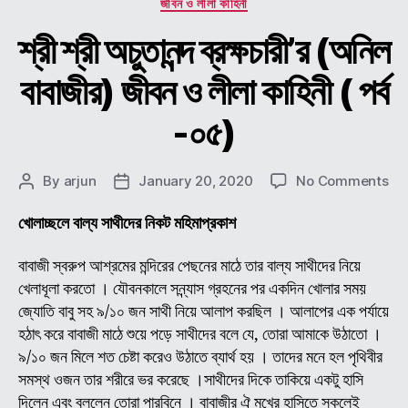
জীবন ও লীলা কাহিনী
শ্রী শ্রী অচুতানন্দ ব্রক্ষচারী’র (অনিল
বাবাজীর) জীবন ও লীলা কাহিনী ( পর্ব
-০৫)
on
By
arjun
January 20, 2020
No Comments
Post
Post
শ্রী
author
date
শ্রী
খোলাচ্ছলে বাল্য সাথীদের নিকট মহিমাপ্রকাশ
অচুতা
ব্রক্
বাবাজী স্বরুপ আশ্রমের মন্দিরের পেছনের মাঠে তার বাল্য সাথীদের নিয়ে
(অন
খেলাধূলা করতো । যৌবনকালে সন্ন্যাস গ্রহনের পর একদিন খোলার সময়
বাবা
জ্যোতি বাবু সহ ৯/১০ জন সাথী নিয়ে আলাপ করছিল । আলাপের এক পর্যায়ে
জীব
হঠাৎ করে বাবাজী মাঠে শুয়ে পড়ে সাথীদের বলে যে, তোরা আমাকে উঠাতো ।
ও
৯/১০ জন মিলে শত চেষ্টা করেও উঠাতে ব্যার্থ হয় । তাদের মনে হল পৃথিবীর
লীলা
সমস্থ ওজন তার শরীরে ভর করেছে ।সাথীদের দিকে তাকিয়ে একটু হাসি
কাহি
(
দিলেন এবং বললেন তোরা পারবিনে । বাবাজীর ঐ মুখের হাসিতে সকলেই