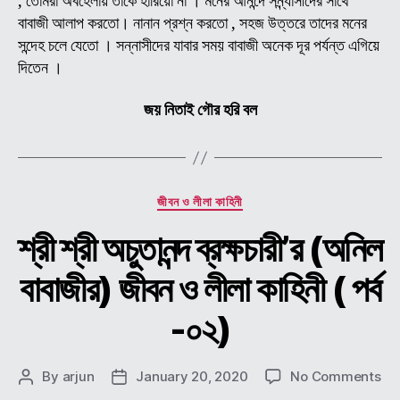
, তোমরা অবহেলায় তাকে হারিয়ো না । মনের আনন্দে সন্ন্যাসীদের সাথে
পর্ব
বাবাজী আলাপ করতো। নানান প্রশ্ন করতো , সহজ উত্তরে তাদের মনের
-০৩
সন্দেহ চলে যেতো । সন্নাসীদের যাবার সময় বাবাজী অনেক দূর পর্যন্ত এগিয়ে
দিতেন ।
জয় নিতাই গৌর হরি বল
Categories
জীবন ও লীলা কাহিনী
শ্রী শ্রী অচুতানন্দ ব্রক্ষচারী’র (অনিল
বাবাজীর) জীবন ও লীলা কাহিনী ( পর্ব
-০২)
on
By
arjun
January 20, 2020
No Comments
Post
Post
শ্রী
author
date