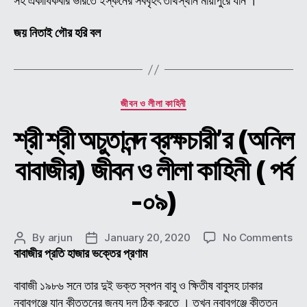
সহ একাধিকবার ভারতে ইস্কনের সববৃহৎ তীর্থস্থান মায়াপুরে যান ।
জয় নিতাই গৌর হরি বল
Categories
জীবন ও লীলা কাহিনী
শ্রী শ্রী অচুতানন্দ ব্রক্ষচারী’র (অনিল
বাবাজীর) জীবন ও লীলা কাহিনী ( পর্ব
-০৯)
on
By
arjun
January 20, 2020
No Comments
Post
Post
শ্রী
বাবাজীর প্রতি হাজার ভক্তের প্রণাম
author
date
শ্রী
অচুতা
বাবাজী ১৯৮৬ সনে তার দুই ভক্ত স্বপন বাবু ও ক্ষিতীষ বাবুসহ ঢাকার
ব্রক্
নবাবগঞ্জে যান কীত্তনের জন্য দল ঠিক করতে । তখন নবাবগঞ্জে কীত্তন