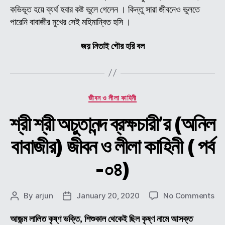
পর্ব
কভিভূত হয়ে ব্যর্থ হবার কষ্ট ভুলে গেলেন । কিন্তু সারা জীবনেও ভুলতে
-০৫
পারেনি বাবাজীর মুখের সেই মহিমান্বিত হসি ।
জয় নিতাই গৌর হরি বল
Categories
জীবন ও লীলা কাহিনী
শ্রী শ্রী অচুতানন্দ ব্রক্ষচারী’র (অনিল
বাবাজীর) জীবন ও লীলা কাহিনী ( পর্ব
-০৪)
on
By
arjun
January 20, 2020
No Comments
Post
Post
শ্রী
author
date
শ্রী
আজন্ম লালিত কৃষ্ণ ভক্তি, শিশুকাল থেকেই ছিল কৃষ্ণ নামে আসক্ত