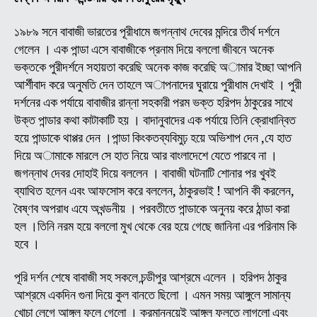
ব্রক্
(অন
১৯৮৯ সনে বাবাজী ভারতের পূরীধামে জগন্নাথ দেবের মন্দিরে তীর্থ দর্শনে
বাবা
গেলেন । এক পান্ডা এসে বাবাজীকে প্রনাম দিয়ে বললো জীবনে অনেক
জীব
ভক্তকে পুরীদর্শনে সহায়তা করেছি অনেক কাজ করেছি অামার ইচ্ছা আপনি
ও
আর্শীবাদ করে অনুমতি দেন তাহলে অাপনাদের ঘুরায়ে পুরীধাম দেখাই । পুরী
লীলা
দর্শনের এক পর্যায়ে বাবাজীর রান্না সহকারী পরম ভক্ত হরিপদ ঠাকুরের সাথে
কাহি
উক্ত পান্ডার কথা কাটাকাটি হয় । বাদানুবাদের এক পর্যায়ে তিনি ক্রোধান্বিত
(
হয়ে পান্ডাকে থাপ্পর দেন ।পান্ডা কিংকতব্যবিমুঢ় হয়ে অভিশাপ দেন ,যে হাত
পর্ব
দিয়ে অামাকে মারলে সে হাত নিয়ে আর বাংলাদেশে যেতে পারবে না ।
-১৪
জগন্নাথ দেবর দোহাই দিয়ে বললেন । বাবাজী ঘটনাটি শোনার পর খুবই
ব্যাথিত হলেন এবং আফসোস করে বললেন, ঠাকুরভাই ! আপনি কী করলেন,
বৈষ্ণব অপরাধ এযে অখন্ডনীয় । পরবতীতে পান্ডাকে অনুনয় করে ঠান্ডা করা
হল ।তিনি নরম হয়ে বললো মুখ থেকে বের হয়ে গেছে জানিনা এর পরিনাম কি
হবে ।
পূরি দর্শন শেষে বাবাজী সহ সকলে চন্ডীপুর আশ্রমে এলেন । হরিপদ ঠাকুর
আশ্রমে একদিন গুনা দিয়ে কুল বানতে ছিলো । এমন সময় আঙ্গুলে সামান্য
খোচা লেগে আঙ্গুল ফুলে গেলো । ক্রমান্নয়েই আঙ্গুল ফুলতে লাগলো এবং