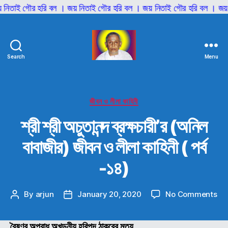
 নিতাই গৌর হরি বল । জয় নিতাই গৌর হরি বল । জয় নিতাই গৌর হরি বল । জয় 
Search
Menu
শ্রী
শ্রী
আনিল
বাবাজী
Categories
জীবন ও লীলা কাহিনী
শ্রী শ্রী অচুতানন্দ ব্রক্ষচারী’র (অনিল
বাবাজীর) জীবন ও লীলা কাহিনী ( পর্ব
-১৪)
on
By
arjun
January 20, 2020
No Comments
Post
Post
শ্রী
author
date
শ্রী
বৈষ্ণব অপরাধ অখন্ডনীয় হরিপদ ঠাকুরের মৃত্যু
অচুতা