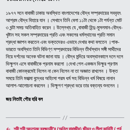
ব্রক্
(অন
১৯৭৭ সনে বাবাজী ঢাকায় অবস্থিত বাংলাদেশের বৌদ্ধ সম্প্রদায়ের সববৃহৎ
বাবা
আশ্রম বৌদ্ধ বিহারে যান । সেখানে তিনি বেলা ১১টা থেকে ১টা পর্যন্ত মোট
জীব
৩ ঘন্টা সময় অতিবাহিত করেন । উল্লেখ্য যে ,বাবাজী হিন্দু-মুসলমান-বৌদ্ধ-
ও
খৃষ্টান সহ সকল সম্প্রদায়ের প্রতি এবং সকলের ধর্মস্থানের প্রতি সমান
লীলা
শ্রদ্ধা জ্ঞাপন করতেন এবং ভক্তদেরও এভাবে দেখার কথা বলতেন ।পাক-
কাহি
ভারতে অবস্থিত তিনি বিভিণ্ণ সম্প্রদায়ের বিভিন্ন তীর্থস্থান সঙ্গী সাথীদের
(
নিয়ে দর্শনের অনেক ঘটনা জানা যায় । বৌদ্ধ মন্দিরে অবস্থানকালে দলে দলে
পর্ব
ভিক্ষুগন এসে বাবাজীকে প্রনাম করলো ।দেখা গেল একজন ভিক্ষুর প্রণাম
-১২
বাবাজী কোনক্রমেই নিলেন না কেন নিলেন না তা অজ্ঞাত রাখলেন । উক্ত
সময়ে তিনি মহাত্মা বুদ্ধের অহিংসা পরম ধর্ম সহ বিভিন্ন ধর্ম বিষয়ে নানান
আলাপ-আলোচনা করলেন । ভিক্ষুগণ শ্রদ্ধা ভরে তার বক্তব্য শুনলেন ।
জয় নিতাই গৌর হরি বল
←
শ্রী শ্রী অচুতানন্দ ব্রক্ষচারী’র (অনিল বাবাজীর) জীবন ও লীলা কাহিনী ( পর্ব