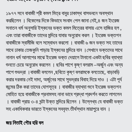
ব্রক্
(অন
১৯৭৭ সনে বাবাজী শ্রী কমল মিত্র বাবুর ঢাকাস্থ বাসভবনে অবস্থান
বাবা
করছিলেন । বিকেলের দিকে কিভাবে সংবাদ পেল জানা নেই,৪ জন ইংরেজ
জীব
সনাতন ধর্ম অনুসারি ইস্কনের ভক্ত কমল মিত্রের বাসায় এসে হাজির হল ,
ও
এবং তারা বাবাজীকে তাদের মন্দিরে যাবার অনুরোধ করল । ইংরেজ ভক্তগন
লীলা
বাবাজীকে স্বামীজি বলে সম্বোধন করলো । বাবাজী ৬ জন ভক্ত সহ তাদের
কাহি
সাথে ঢাকার তেজকুনি পাড়ায় ইস্কনের মন্দিরে যান ।সেখানে ভক্তদের সাথে
(
নানান ধর্ম আলাপের মাঝে ইংরেজ ভক্ত দেয়ালে টানানো একটা ছবির ব্যাখ্যা
পর্ব
শুনতে চেয়ে অনুরোধ করলেন । ছবির পাশে কৃষ্ণ বলরাম –অর্জুন এবং অন্য
-১০
পাশে শুভদ্রা ।বাবাজী বললেন ,ছবিতে কৃষ্ণ বলরামকে বলতেছে, বাড়াবড়ি
করার দরকার নেই দাদা, অর্জুনের সাথে সুভদ্রার বিবাহ দিয়ে দাও । এটা পূর্ব
জন্মের ঠিক করা তাদের যোগসূত্র । বাবাজীর ব্যাখ্যা শুনে ইংরেজ ভক্তগন
মোহিত হয়ে বাবাজীকে প্রনামসহ নানা ভাবে শ্রদ্ধা প্রদর্শন করতে লাগলেন
। বাবাজী প্রায় ৩-৪ ঘন্টা উক্ত মন্দিরে ছিলেন । উল্লেখ্য যে বাবাজী ভক্ত
সহ একাধিকবার ভারতে ইস্কনের সববৃহৎ তীর্থস্থান মায়াপুরে যান ।
জয় নিতাই গৌর হরি বল