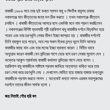
ব্রক্
(অন
বাবাজী ১৯৮৬ সনে তার দুই ভক্ত স্বপন বাবু ও ক্ষিতীষ বাবুসহ ঢাকার
বাবা
নবাবগঞ্জে যান কীত্তনের জন্য দল ঠিক করতে । তখন নবাবগঞ্জে কীত্তন
জীব
চলছিল । বাবাজী কীত্তনের আসরে বসে একনিষ্ঠ মনে নাম শ্রবণ করছিলেন
ও
। নবাবগঞ্জের বিশিষ্ট ব্যবসায়ী শ্রী হরবিলাশ বাবু বাবাজীর দর্শনে বিহ্বলিত হয়ে
লীলা
পরেন এবং তার চরণধূলি নেবার ভীষণ ইচ্ছা জাগ্রত হয় । বাবাজীর দর্শনেই
কাহি
তিনি ব্যাকুল হয়ে পড়েন, অত:পর সকল দ্বিধা-দন্দ্ধ ভুলে তিনি আসরে
(
বাবাজীর কাছে যান এবং তার মনের ইচ্ছা ব্যাক্ত করেন । বিনীত ভাবে
পর্ব
অনুরোধ করেন বাবাজী যেন মন্দিরের পাশে যেয়ে বসে চরণ সেবার সুযোগ দেন ।
-০৯
ভক্তের আকুল প্রার্থনায় বাবাজী কথামত মন্দিরের পাশে যেয়ে বসেন ।
হরবিলাশ বাবু বাবাজীকে সাষ্টাঙ্গে প্রনাম জানিয়ে অত্যান্ত ভক্তি ভরে তার
চরণ সেবা করে চরণধূলি নেয় । দেখাগেল মোহিত হয়ে হাজার হাজার ভক্তবৃন্দ
বাবাজীকে প্রণাম করতে লাগল । অনেকেই বলতে লাগল এরকম মহাপুরুষের
দরর্শনে তাদের জীবন সার্থক হলো ।
জয় নিতাই গৌর হরি বল