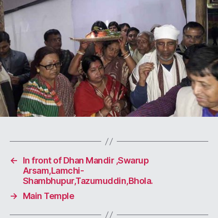
←
In front of Dhan Mandir ,Swarup
Arsam,Lamchi-
Shambhupur,Tazumuddin,Bhola.
→
Main Temple