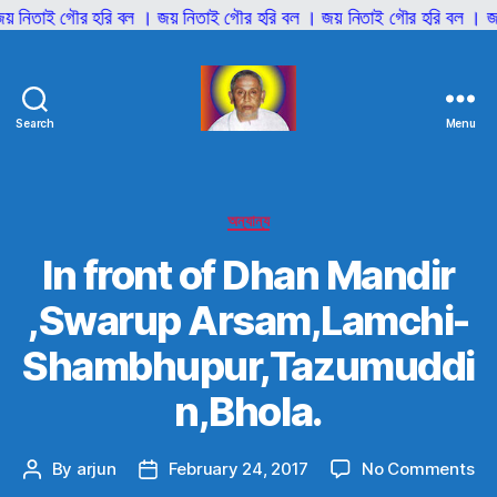
় নিতাই গৌর হরি বল । জয় নিতাই গৌর হরি বল । জয় নিতাই গৌর হরি বল । জয়
Search
Menu
শ্রী
শ্রী
আনিল
বাবাজী
Categories
অন্যান্য
In front of Dhan Mandir
,Swarup Arsam,Lamchi-
Shambhupur,Tazumuddi
n,Bhola.
on
By
arjun
February 24, 2017
No Comments
Post
Post
In
author
date