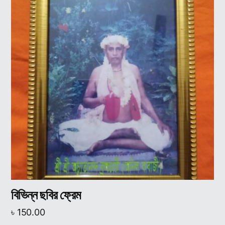
বিভিন্ন ছবির ফ্রেম
৳
150.00