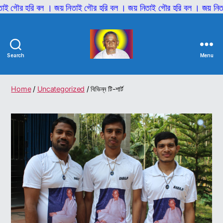
 হরি বল । জয় নিতাই গৌর হরি বল । জয় নিতাই গৌর হরি বল । জয় নিতাই গৌর
Search
Menu
শ্রী
শ্রী
আনিল
Home
/
Uncategorized
/ বিভিন্ন টি-শার্ট
বাবাজী