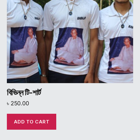
বিভিন্ন টি-শার্ট
৳
250.00
ADD TO CART