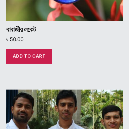
বাবাজীর লকেট
৳
50.00
ADD TO CART