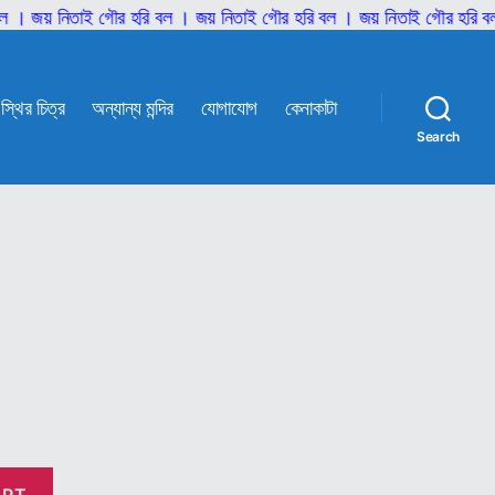
় নিতাই গৌর হরি বল । জয় নিতাই গৌর হরি বল । জয় নিতাই গৌর হরি বল । জয়
স্থির চিত্র
অন্যান্য মন্দির
যোগাযোগ
কেনাকাটা
Search