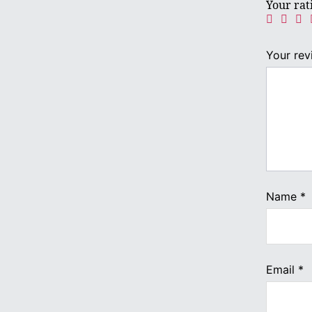
Your ra
Your re
Name
*
Email
*