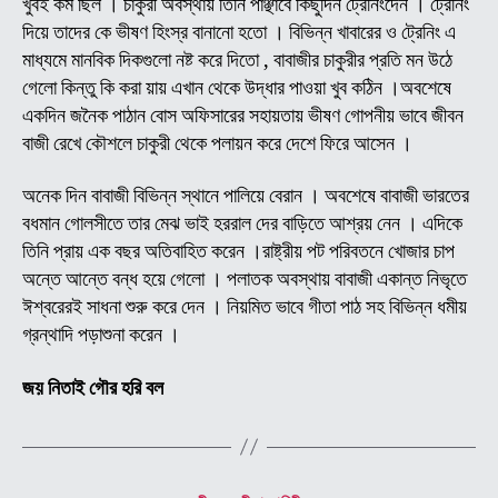
খুবই কম ছিল । চাকুরী অবস্থায় তিনি পাঞ্ছাবে কিছুদিন ট্রেনিংদেন । ট্রেনিং
জীব
দিয়ে তাদের কে ভীষণ হিংস্র বানানো হতো । বিভিন্ন খাবারের ও ট্রেনিং এ
ও
মাধ্যমে মানবিক দিকগুলো নষ্ট করে দিতো , বাবাজীর চাকুরীর প্রতি মন উঠে
লীলা
কাহি
গেলো কিন্তু কি করা য়ায় এখান থেকে উদ্ধার পাওয়া খুব কঠিন ।অবশেষে
(
একদিন জনৈক পাঠান বোস অফিসারের সহায়তায় ভীষণ গোপনীয় ভাবে জীবন
পর্ব
বাজী রেখে কৌশলে চাকুরী থেকে পলায়ন করে দেশে ফিরে আসেন ।
-০৭
অনেক দিন বাবাজী বিভিন্ন স্থানে পালিয়ে বেরান । অবশেষে বাবাজী ভারতের
বধমান গোলসীতে তার মেঝ ভাই হররাল দের বাড়িতে আশ্রয় নেন । এদিকে
তিনি প্রায় এক বছর অতিবাহিত করেন ।রাষ্ট্রীয় পট পরিবতনে খোজার চাপ
অন্তে আন্তে বন্ধ হয়ে গেলো । পলাতক অবস্থায় বাবাজী একান্ত নিভৃতে
ঈশ্বরেরই সাধনা শুরু করে দেন । নিয়মিত ভাবে গীতা পাঠ সহ বিভিন্ন ধমীয়
গ্রন্থাদি পড়াশুনা করেন ।
জয় নিতাই গৌর হরি বল
Categories