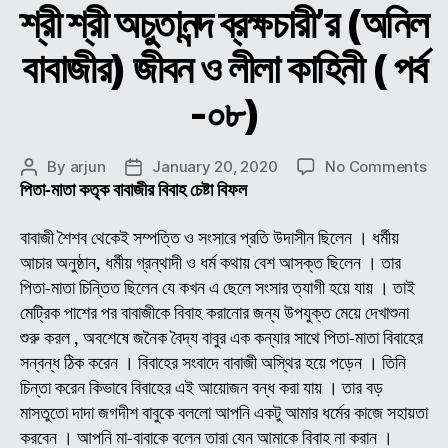
শ্রী শ্রী অচুতানন্দ ব্রক্ষচারী’র (অনিল
বাবাজীর) জীবন ও লীলা কাহিনী ( পর্ব
-০৮)
on
By
arjun
January 20, 2020
No Comments
Post
Post
শ্রী
পিতা-মাতা কতৃক বাবাজীর বিবাহ চেষ্টা বিফল
author
date
শ্রী
অচুতা
বাবাজী শৈশব থেকেই সম্পত্তি ও সংসারে প্রতি উদাসীন ছিলেন । ধর্মীয়
ব্রক্
আচার অনুষ্ঠান, ধর্মীয় গ্রন্থাদী ও ধর্ম কথায় বেশ আসক্ত ছিলেন । তার
(অন
পিতা-মাতা চিন্তিত ছিলেন যে কখন এ ছেলে সংসার ত্যাগী হয়ে যায় । তাই
বাবা
মেট্রিক পাশের পর বাবাজীকে বিবাহ করানোর জন্য উপযুক্ত মেয়ে দেখাশুনা
জীব
শুরু করল , অবশেষে জনৈক বৈদ্য বাবুর এক কন্যার সাথে পিতা-মাতা বিবাহের
ও
সন্বন্ধ ঠিক করেন । বিবাহের সংবাদে বাবাজী অস্থির হয়ে পড়েন । তিনি
লীলা
কাহি
চিন্তা করেন কিভাবে বিবাহের এই আয়োজন বন্ধ করা যায় । তার বড়
(
মাসতুতো দাদা জগদীশ বাবুকে বললো আপনি একটু আমার ধর্মের কাজে সহায়তা
পর্ব
করবেন । আপনি মা-বাবাকে বলেন তারা যেন আমাকে বিবাহ না করান ।