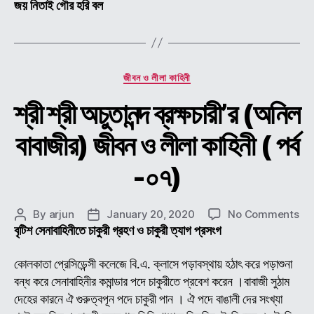
জয় নিতাই গৌর হরি বল
Categories
জীবন ও লীলা কাহিনী
শ্রী শ্রী অচুতানন্দ ব্রক্ষচারী’র (অনিল
বাবাজীর) জীবন ও লীলা কাহিনী ( পর্ব
-০৭)
on
By
arjun
January 20, 2020
No Comments
Post
Post
শ্রী
বৃটিশ সেনাবাহিনীতে চাকুরী গ্রহণ ও চাকুরী ত্যাগ প্রসংগ
author
date
শ্রী
অচুতা
কোলকাতা প্রেসিডেন্সী কলেজে বি.এ. ক্লাসে পড়াবস্থায় হঠাৎ করে পড়াশুনা
ব্রক্
বন্ধ করে সেনাবাহিনীর কমান্ডার পদে চাকুরীতে প্রবেশ করেন ।বাবাজী সুঠাম
(অন
দেহের কারনে ঐ গুরুত্বপূন পদে চাকুরী পান । ঐ পদে বাঙালী দের সংখ্যা
বাবা