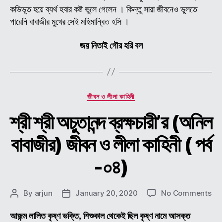
পর্ব
কভিভূত হয়ে ব্যর্থ হবার কষ্ট ভুলে গেলেন । কিন্তু সারা জীবনেও ভুলতে
-০৫
পারেনি বাবাজীর মুখের সেই মহিমান্বিত হসি ।
জয় নিতাই গৌর হরি বল
Categories
জীবন ও লীলা কাহিনী
শ্রী শ্রী অচুতানন্দ ব্রক্ষচারী’র (অনিল
বাবাজীর) জীবন ও লীলা কাহিনী ( পর্ব
-০৪)
on
By
arjun
January 20, 2020
No Comments
Post
Post
শ্রী
author
date
শ্রী
আজন্ম লালিত কৃষ্ণ ভক্তি, শিশুকাল থেকেই ছিল কৃষ্ণ নামে আসক্ত