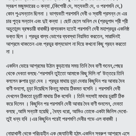
স্বরূপ মজুমদারের ৩ কন্যা ,(কিশোরী দে, সত্যবতী দে, ও পরশমনি দে,)
কোন পুএসন্তান ছিলনা । ভাগ্যবতী পরশমনি দেবী ও স্বামী প্রসন্ন দে এর
চার পুত্র সন্তান এবং দুই কন্যা । ছোট ছেলে অনিল দে (প্রভুপাদ শ্রী শ্রী
অচুতানন্দ ব্রক্ষচারী বাবাজী) বাল্যকাল হতেই পরশমণি দেবী মহাপ্রভুর একনিষ্ঠ
ভক্ত ছিল । প্রভুর বাল্য ভোগের ব্যবস্থা নিয়মিত করতেন, সারাদিনই
আশ্রমে থাকতেন এবং প্রভুর বাল্যভোগ না দিয়ে কখনো কিছু গ্রহন করতো
না ।
একদিন ভোরে আশ্রমের উঠান কুড়ানোর সময় তিনি দৈব বাণী শুনেন,পেছর
থেকে দেবতা বলছে-‘পরশমনি তুইতো আমাকে কিছু দিলি না’ উত্তরে তিনি
বললেন রুপার চূড়া দেব । প্রভুর মাথায় চূড়া দেবার কিছুদিন পর আবার দৈব
বাণী শুনলো, চূড়া দিয়েছিস কিন্তু মাথায় ঠিকমত বসেনি । পরশমনি দেবী
দেখলেন ঠিকতো চূড়াটি মাথায় ঠিক বসেনি । তিনি সহসাই মাথার চূরাটি ঠিক
করে দিলেন । কিছুদিন পর পরশমনি দেবী আবার দৈব বাণী শুনলেন, দেবতা
বলছে ,আমি সন্তষ্ট হয়েছি , ধৈয্য ধরো, আমিও তোকে একটা জিনিস দেবো-
তুই ধন্য হবি ।এর কিছুদিন পরেই পরশমণি দেবীর গভে এল বাবাজী ।
নোয়াখালী থেকে পরিচয়হীন এক জ্যোতিষী হঠাৎ একদিন স্বরুপ আশ্রমে এসে