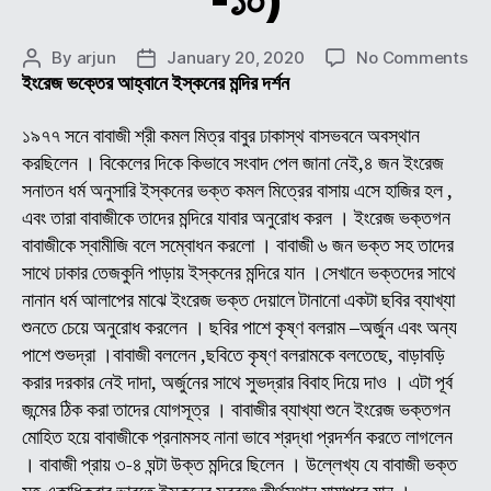
on
By
arjun
January 20, 2020
No Comments
Post
Post
শ্রী
ইংরেজ ভক্তের আহ্বানে ইস্কনের মন্দির দর্শন
author
date
শ্রী
অচুতা
১৯৭৭ সনে বাবাজী শ্রী কমল মিত্র বাবুর ঢাকাস্থ বাসভবনে অবস্থান
ব্রক্
করছিলেন । বিকেলের দিকে কিভাবে সংবাদ পেল জানা নেই,৪ জন ইংরেজ
(অন
সনাতন ধর্ম অনুসারি ইস্কনের ভক্ত কমল মিত্রের বাসায় এসে হাজির হল ,
বাবা
এবং তারা বাবাজীকে তাদের মন্দিরে যাবার অনুরোধ করল । ইংরেজ ভক্তগন
জীব
বাবাজীকে স্বামীজি বলে সম্বোধন করলো । বাবাজী ৬ জন ভক্ত সহ তাদের
ও
সাথে ঢাকার তেজকুনি পাড়ায় ইস্কনের মন্দিরে যান ।সেখানে ভক্তদের সাথে
লীলা
কাহি
নানান ধর্ম আলাপের মাঝে ইংরেজ ভক্ত দেয়ালে টানানো একটা ছবির ব্যাখ্যা
(
শুনতে চেয়ে অনুরোধ করলেন । ছবির পাশে কৃষ্ণ বলরাম –অর্জুন এবং অন্য
পর্ব
পাশে শুভদ্রা ।বাবাজী বললেন ,ছবিতে কৃষ্ণ বলরামকে বলতেছে, বাড়াবড়ি
-১০
করার দরকার নেই দাদা, অর্জুনের সাথে সুভদ্রার বিবাহ দিয়ে দাও । এটা পূর্ব
জন্মের ঠিক করা তাদের যোগসূত্র । বাবাজীর ব্যাখ্যা শুনে ইংরেজ ভক্তগন
মোহিত হয়ে বাবাজীকে প্রনামসহ নানা ভাবে শ্রদ্ধা প্রদর্শন করতে লাগলেন
। বাবাজী প্রায় ৩-৪ ঘন্টা উক্ত মন্দিরে ছিলেন । উল্লেখ্য যে বাবাজী ভক্ত