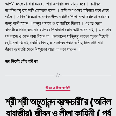
-০৮
আপনি বললে মা-বাবা শুনবে , তারা আপনার কথা মান্য করে । কথামত
জগদীশ বাবু তার মাসি মেসোকে বলেন । মাসি কথা শুনেই হাউমাউ করে কেদে
ওঠল । সাবিক বিবেচনা করে পরবর্তীতে বাবাজীর পিতা-মাতা বিবাহ না করানোর
জন্য রাজী হলেন । কন্যা পক্ষকে ও তা জানিয়ে দিলেন । এরপর থেকে
বাবাজীকে বিবাহ করানোর ব্যাপারে পিতামাতা কোন চেষ্টা করেন নাই । এবং তার
ধর্ম কাজে ও কোন বাধা দিলেন না ।ভগবানের সান্নিধ্য লাভের প্রবল ইচ্ছাই
ছোটবেলা থেকেই বাবাজীর বিবাহ ও সংসারের প্রতি অনীহা ছিল তাই সারা
জীবন ব্রক্ষচারী থেকে ঈশ্বরের আরাধনা করে থাকেন ।
জয় নিতাই গৌর হরি বল
Categories
জীবন ও লীলা কাহিনী
শ্রী শ্রী অচুতানন্দ ব্রক্ষচারী’র (অনিল
বাবাজীর) জীবন ও লীলা কাহিনী ( পর্ব