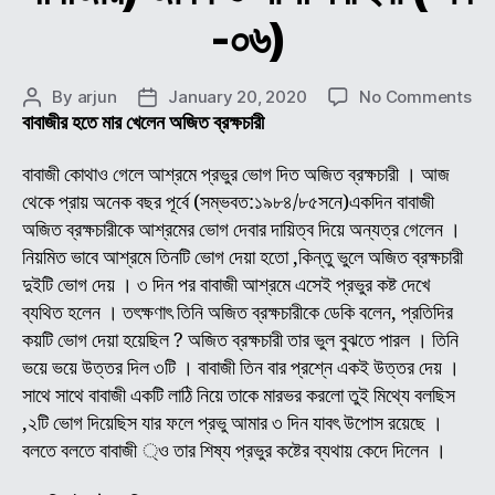
-০৬)
on
By
arjun
January 20, 2020
No Comments
Post
Post
শ্রী
বাবাজীর হতে মার খেলেন অজিত ব্রক্ষচারী
author
date
শ্রী
অচুতা
বাবাজী কোথাও গেলে আশ্রমে প্রভুর ভোগ দিত অজিত ব্রক্ষচারী । আজ
ব্রক্
থেকে প্রায় অনেক বছর পূর্বে (সম্ভবত:১৯৮৪/৮৫সনে)একদিন বাবাজী
(অন
অজিত ব্রক্ষচারীকে আশ্রমের ভোগ দেবার দায়িত্ব দিয়ে অন্যত্র গেলেন ।
বাবা
নিয়মিত ভাবে আশ্রমে তিনটি ভোগ দেয়া হতো ,কিন্তু ভুলে অজিত ব্রক্ষচারী
জীব
দুইটি ভোগ দেয় । ৩ দিন পর বাবাজী আশ্রমে এসেই প্রভুর কষ্ট দেখে
ও
ব্যথিত হলেন । তৎক্ষণাৎ তিনি অজিত ব্রক্ষচারীকে ডেকি বলেন, প্রতিদির
লীলা
কাহি
কয়টি ভোগ দেয়া হয়েছিল ? অজিত ব্রক্ষচারী তার ভুল বুঝতে পারল । তিনি
(
ভয়ে ভয়ে উত্তর দিল ৩টি । বাবাজী তিন বার প্রশ্নে একই উত্তর দেয় ।
পর্ব
সাথে সাথে বাবাজী একটি লাঠি নিয়ে তাকে মারভর করলো তুই মিথ্যে বলছিস
-০৬
,২টি ভোগ দিয়েছিস যার ফলে প্রভু আমার ৩ দিন যাবৎ উপোস রয়েছে ।
বলতে বলতে বাবাজী ্ও তার শিষ্য প্রভুর কষ্টের ব্যথায় কেদে দিলেন ।