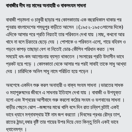
শ্রী
বাবাজীর দীঘ নয় মাসের অনাহারী ও বাকসংযম সাধনা
অচুতা
ব্রক্
বাবাজী পড়াশুনা ও চাকুরী ছাড়ার পর কোলকাতায় এক বছরাধিকাল থাকার পর
(অন
পুনরায় বাংলাদেশের শম্ভুপুর বাড়ীতে আসেন ।(১৯৫২-১৯৫৩সালের দিকে)
বাবা
এদিকে আসার পরে প্রতি নিয়তই তার পরিবতন দেখা যায় ।মাছ, কখনো আর
জীব
খাবে না বলে চিরতরে ছেড়ে দেয় । পোশাকে ও পরিবতন এলো, গায়ে বহিবস ও
ও
পড়নে কাপড় তাছাড়া বেগ না নিতেই ডোর-কেীপিন পরিধান করত ।সব
লীলা
সময়েই ধম-কম আলোচনায় ব্যস্ত থাকতেন ।সংসারের প্রতি উদাসীন ভাবে
কাহি
(
প্রকট হয়ে পড়ে । কোলকাতা থেকে আসার পর পরই সাবাই তাকে সাধু আখ্যা
পর্ব
দেয় । চারিদিকে অনিল সাধু নামে পরিচিত হয়ে পড়েন ।
-০২
অবশেষে একদিন শুরু করল অনাহারী ও বাক্য সংযম সাধনা ।ভারতের সাধক
ও মহাপুরুষদের জীবনে এ সাধনার ইতিহাস দেখা যায় । বাবাজী ও উপযুক্ত
হলো এবং ঈশ্বরের আশীবাদে শুরু করলো কঠোর সংযম ও ভগবানের সাধনা ।
বাড়ীর পেছনে ঝোপ –জঙ্গলের মাঝে খালি বসে দিন রাত চব্বিশ ঘন্টাই একই
ভাবে ধ্যানে মগ্নাবস্থায় ইষ্ট নাম জপ করতো ।দিবসের প্রখর রৌদ্র তাপ,
রাতের ঠান্ডা,বষার বৃষ্টি তার গায়ের উপর দিয়ে যেত কিন্তু তিনি একই ভাবে
ধ্যানেমগ্ন ।