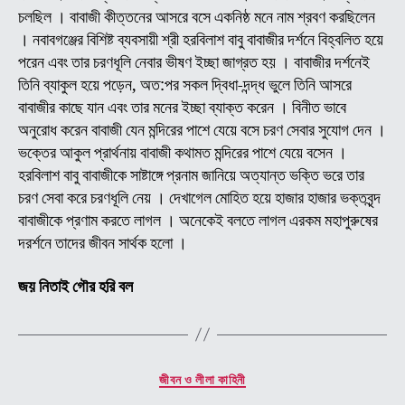
(অন
চলছিল । বাবাজী কীত্তনের আসরে বসে একনিষ্ঠ মনে নাম শ্রবণ করছিলেন
বাবা
। নবাবগঞ্জের বিশিষ্ট ব্যবসায়ী শ্রী হরবিলাশ বাবু বাবাজীর দর্শনে বিহ্বলিত হয়ে
জীব
পরেন এবং তার চরণধূলি নেবার ভীষণ ইচ্ছা জাগ্রত হয় । বাবাজীর দর্শনেই
ও
তিনি ব্যাকুল হয়ে পড়েন, অত:পর সকল দ্বিধা-দন্দ্ধ ভুলে তিনি আসরে
লীলা
কাহি
বাবাজীর কাছে যান এবং তার মনের ইচ্ছা ব্যাক্ত করেন । বিনীত ভাবে
(
অনুরোধ করেন বাবাজী যেন মন্দিরের পাশে যেয়ে বসে চরণ সেবার সুযোগ দেন ।
পর্ব
ভক্তের আকুল প্রার্থনায় বাবাজী কথামত মন্দিরের পাশে যেয়ে বসেন ।
-০৯
হরবিলাশ বাবু বাবাজীকে সাষ্টাঙ্গে প্রনাম জানিয়ে অত্যান্ত ভক্তি ভরে তার
চরণ সেবা করে চরণধূলি নেয় । দেখাগেল মোহিত হয়ে হাজার হাজার ভক্তবৃন্দ
বাবাজীকে প্রণাম করতে লাগল । অনেকেই বলতে লাগল এরকম মহাপুরুষের
দরর্শনে তাদের জীবন সার্থক হলো ।
জয় নিতাই গৌর হরি বল
Categories
জীবন ও লীলা কাহিনী