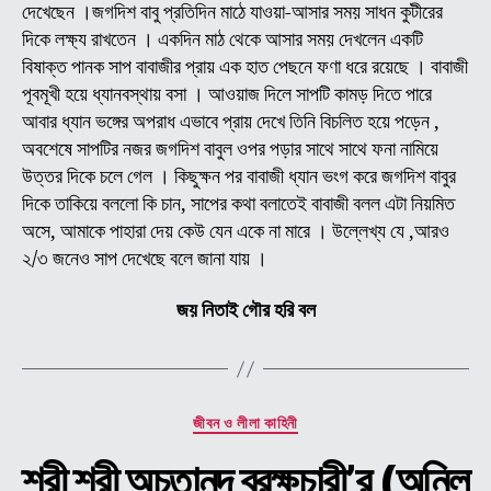
দেখেছেন ।জগদিশ বাবু প্রতিদিন মাঠে যাওয়া-আসার সময় সাধন কুটীরের
দিকে লক্ষ্য রাখতেন । একদিন মাঠ থেকে আসার সময় দেখলেন একটি
বিষাক্ত পানক সাপ বাবাজীর প্রায় এক হাত পেছনে ফণা ধরে রয়েছে । বাবাজী
পূবমূখী হয়ে ধ্যানবস্থায় বসা । আওয়াজ দিলে সাপটি কামড় দিতে পারে
আবার ধ্যান ভঙ্গের অপরাধ এভাবে প্রায় দেখে তিনি বিচলিত হয়ে পড়েন ,
অবশেষে সাপটির নজর জগদিশ বাবুল ওপর পড়ার সাথে সাথে ফনা নামিয়ে
উত্তর দিকে চলে গেল । কিছুক্ষন পর বাবাজী ধ্যান ভংগ করে জগদিশ বাবুর
দিকে তাকিয়ে বললো কি চান, সাপের কথা বলাতেই বাবাজী বলল এটা নিয়মিত
অসে, আমাকে পাহারা দেয় কেউ যেন একে না মারে । উল্লেখ্য যে ,আরও
২/৩ জনেও সাপ দেখেছে বলে জানা যায় ।
জয় নিতাই গৌর হরি বল
Categories
জীবন ও লীলা কাহিনী
শ্রী শ্রী অচুতানন্দ ব্রক্ষচারী’র (অনিল