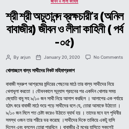
জীবন ও লীলা কাহিনী
শ্রী শ্রী অচুতানন্দ ব্রক্ষচারী’র (অনিল
বাবাজীর) জীবন ও লীলা কাহিনী ( পর্ব
-০৫)
on
By
arjun
January 20, 2020
No Comments
Post
Post
শ্রী
author
date
শ্রী
খোলাচ্ছলে বাল্য সাথীদের নিকট মহিমাপ্রকাশ
অচুতা
ব্রক্
বাবাজী স্বরুপ আশ্রমের মন্দিরের পেছনের মাঠে তার বাল্য সাথীদের নিয়ে
(অন
খেলাধূলা করতো । যৌবনকালে সন্ন্যাস গ্রহনের পর একদিন খোলার সময়
বাবা
জ্যোতি বাবু সহ ৯/১০ জন সাথী নিয়ে আলাপ করছিল । আলাপের এক পর্যায়ে
জীব
হঠাৎ করে বাবাজী মাঠে শুয়ে পড়ে সাথীদের বলে যে, তোরা আমাকে উঠাতো ।
ও
৯/১০ জন মিলে শত চেষ্টা করেও উঠাতে ব্যার্থ হয় । তাদের মনে হল পৃথিবীর
লীলা
সমস্থ ওজন তার শরীরে ভর করেছে ।সাথীদের দিকে তাকিয়ে একটু হাসি
কাহি
(
দিলেন এবং বললেন তোরা পারবিনে । বাবাজীর ঐ মুখের হাসিতে সকলেই