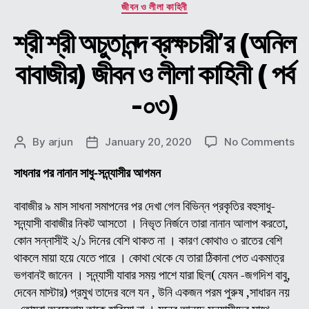
Categories
জীবন ও লীলা কাহিনী
শ্রী শ্রী অচুতানন্দ ব্রক্ষচারী’র (অনিল
বাবাজীর) জীবন ও লীলা কাহিনী ( পর্ব
-০৩)
on
By
arjun
January 20, 2020
No Comments
Post
Post
শ্রী
author
date
শ্রী
সাধনার পর নানান সাধু-সন্ন্যাসীর আগমন
অচুতা
ব্রক্
বাবাজীর ৯ মাস সাধনা সমাপনের পর দেখা গেল বিভিন্ন প্রকৃতির বহুসাধু-
(অন
সন্ন্যাসী বাবাজীর নিকট আসতো । নিভৃত নির্জনে তারা নানান আলাপ করতো,
বাবা
কোন সন্নাসীই ২/১ দিনের বেশি থাকত না । কারণ কোথাও ৩ রাতের বেশি
জীব
থাকলে মায়া হয়ে যেতে পারে । কোথা থেকে যে তারা ঠিকানা পেত একমাত্র
ও
ভগবানই জানেন । সন্ন্যাসী যাবার সময় পাশে যারা ছিল( যেমন -জগদিশ বাবু,
লীলা
দেবেন মাস্টার) প্রমুখ তাদের বলে যন , উনি একজন পরম পুরুষ ,সাধারন নয়
কাহি
(