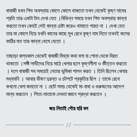
অচুতা
ব্রক্
বাবাজী যখন শিশু অবস্থায় কোলে কোলে থাকতো তখন থেকেই কৃষ্ণ নামের
(অন
প্রতি তার একটা টান দেখা যেত ।বিভিন্ন সময়ে যখন শিশু অবস্থায় কান্না
বাবা
করতো তখন কেহই সেই কান্না চেষ্টা করেও থামাতে পারত না । দেখা যেত
জীব
তার মা কোলে নিয়ে যখনি কানের কাছে মুখ রেখে কৃষ্ণ নাম নিতে তখনই কলের
ও
কাঠির মত তার কান্না থেমে যেতো ।
লীলা
কাহি
তাছাড়া বাল্যকাল থেকেই বাবাজী মিথ্যা কথা বলা বা শোনা থেকে বিরত
(
পর্ব
থাকতো ।সঙ্গী সাথীদের নিয়ে মাঠে খেলার ছলে কৃষ্ণলীলা ও র্কীত্তন করতো
-০৪
। দলে বাবাজী সব সময়েই নেতার ভূমিকা পালন করত । তিনি ছিলেন খেলার
মধ্যমনি । আবার ভীষণ দুরন্ত ও চটপটে প্রকৃতির ছিল । তাকে রেখে
কখনো খেলা জমতো না । ছোট সময় থেকেই মা-বাবা ও গুরুজনের আদেশ
মান্য করতেন । পিতা-মাতাকে দেবতা জ্ঞানে শ্রদ্ধা করতেন ।
জয় নিতাই গৌর হরি বল