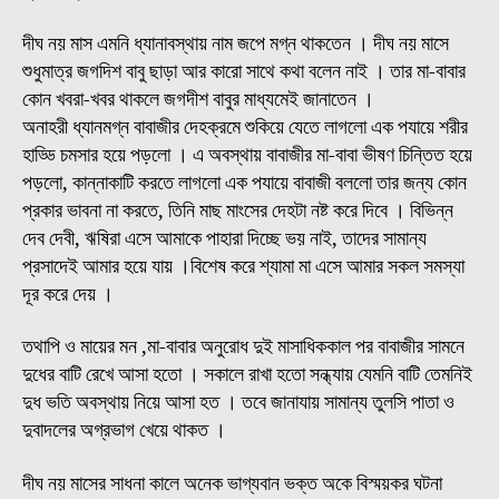
দীঘ নয় মাস এমনি ধ্যানাবস্থায় নাম জপে মগ্ন থাকতেন । দীঘ নয় মাসে
শুধুমাত্র জগদিশ বাবু ছাড়া আর কারো সাথে কথা বলেন নাই । তার মা-বাবার
কোন খবরা-খবর থাকলে জগদীশ বাবুর মাধ্যমেই জানাতেন ।
অনাহরী ধ্যানমগ্ন বাবাজীর দেহক্রমে শুকিয়ে যেতে লাগলো এক পযায়ে শরীর
হাড্ডি চমসার হয়ে পড়লো । এ অবস্থায় বাবাজীর মা-বাবা ভীষণ চিন্তিত হয়ে
পড়লো, কান্নাকাটি করতে লাগলো এক পযায়ে বাবাজী বললো তার জন্য কোন
প্রকার ভাবনা না করতে, তিনি মাছ মাংসের দেহটা নষ্ট করে দিবে । বিভিন্ন
দেব দেবী, ঋষিরা এসে আমাকে পাহারা দিচ্ছে ভয় নাই, তাদের সামান্য
প্রসাদেই আমার হয়ে যায় ।বিশেষ করে শ্যামা মা এসে আমার সকল সমস্যা
দূর করে দেয় ।
তথাপি ও মায়ের মন ,মা-বাবার অনুরোধ দুই মাসাধিককাল পর বাবাজীর সামনে
দুধের বাটি রেখে আসা হতো । সকালে রাখা হতো সন্ধ্যায় যেমনি বাটি তেমনিই
দুধ ভতি অবস্থায় নিয়ে আসা হত । তবে জানাযায় সামান্য তুলসি পাতা ও
দুবাদলের অগ্রভাগ খেয়ে থাকত ।
দীঘ নয় মাসের সাধনা কালে অনেক ভাগ্যবান ভক্ত অকে বিস্ময়কর ঘটনা