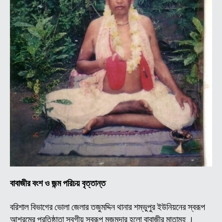
বাবাজীর বংশ ও জন্ম পরিচয় বৃত্তান্ত
বরিশাল বিভাগের ভোলা জেলার তজুমদ্দিন থানার শম্ভুপুর ইউনিয়নের স্বরূপ
আশ্রমের প্রতিষ্ঠাতা স্বগীয় স্বরূপ মজুমদার হলো বাবাজীর মাতামহ ।