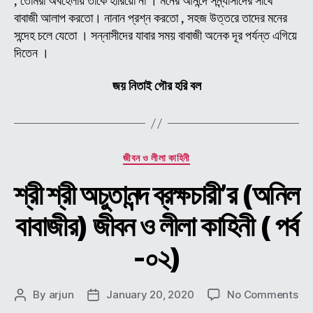
, তোমরা অবহেলায় তাকে হারিয়ো না । মনের আনন্দে সন্ন্যাসীদের সাথে
পর্ব
বাবাজী আলাপ করতো। নানান প্রশ্ন করতো , সহজ উত্তরে তাদের মনের
-০৩
সন্দেহ চলে যেতো । সন্নাসীদের যাবার সময় বাবাজী অনেক দূর পর্যন্ত এগিয়ে
দিতেন ।
জয় নিতাই গৌর হরি বল
Categories
জীবন ও লীলা কাহিনী
শ্রী শ্রী অচুতানন্দ ব্রক্ষচারী’র (অনিল
বাবাজীর) জীবন ও লীলা কাহিনী ( পর্ব
-০২)
on
By
arjun
January 20, 2020
No Comments
Post
Post
শ্রী
author
date