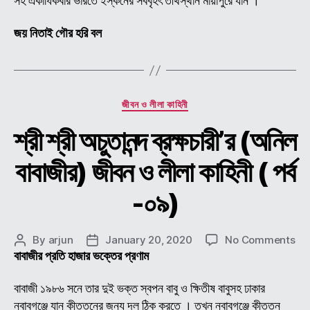
সহ একাধিকবার ভারতে ইস্কনের সববৃহৎ তীর্থস্থান মায়াপুরে যান ।
জয় নিতাই গৌর হরি বল
Categories
জীবন ও লীলা কাহিনী
শ্রী শ্রী অচুতানন্দ ব্রক্ষচারী’র (অনিল
বাবাজীর) জীবন ও লীলা কাহিনী ( পর্ব
-০৯)
on
By
arjun
January 20, 2020
No Comments
Post
Post
শ্রী
বাবাজীর প্রতি হাজার ভক্তের প্রণাম
author
date
শ্রী
অচুতা
বাবাজী ১৯৮৬ সনে তার দুই ভক্ত স্বপন বাবু ও ক্ষিতীষ বাবুসহ ঢাকার
ব্রক্
নবাবগঞ্জে যান কীত্তনের জন্য দল ঠিক করতে । তখন নবাবগঞ্জে কীত্তন