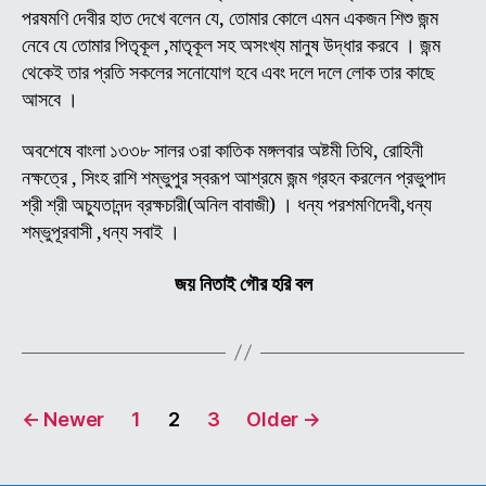
পরষমণি দেবীর হাত দেখে বলেন যে, তোমার কোলে এমন একজন শিশু জন্ম
নেবে যে তোমার পিতৃকূল ,মাতৃকূল সহ অসংখ্য মানুষ উদ্ধার করবে । জন্ম
থেকেই তার প্রতি সকলের সনোযোগ হবে এবং দলে দলে লোক তার কাছে
আসবে ।
অবশেষে বাংলা ১৩৩৮ সালর ৩রা কাতিক মঙ্গলবার অষ্টমী তিথি, রোহিনী
নক্ষত্রে , সিংহ রাশি শম্ভুপুর স্বরূপ আশ্রমে জন্ম গ্রহন করলেন প্রভুপাদ
শ্রী শ্রী অচ্যুতানন্দ ব্রক্ষচারী(অনিল বাবাজী) । ধন্য পরশমণিদেবী,ধন্য
শম্ভুপূরবাসী ,ধন্য সবাই ।
জয় নিতাই গৌর হরি বল
Posts
←
Newer
1
2
3
Older
→
pagination