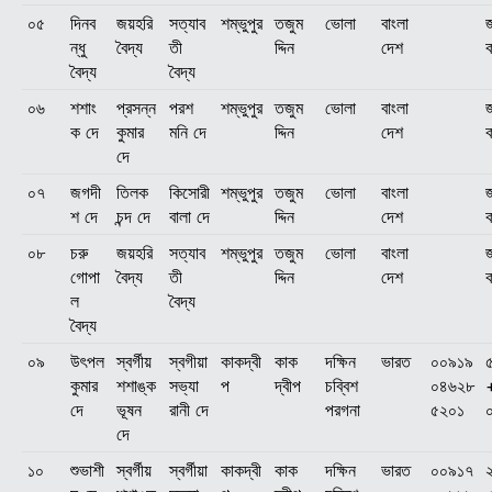
০৫
দিনব
জয়হরি
সত্যাব
শম্ভুপুর
তজুম
ভোলা
বাংলা
জ
ন্ধু
বৈদ্য
তী
দ্দিন
দেশ
বৈদ্য
বৈদ্য
০৬
শশাং
প্রসন্ন
পরশ
শম্ভুপুর
তজুম
ভোলা
বাংলা
জ
ক দে
কুমার
মনি দে
দ্দিন
দেশ
দে
০৭
জগদী
তিলক
কিসোরী
শম্ভুপুর
তজুম
ভোলা
বাংলা
জ
শ দে
চন্দ দে
বালা দে
দ্দিন
দেশ
০৮
চরু
জয়হরি
সত্যাব
শম্ভুপুর
তজুম
ভোলা
বাংলা
জ
গোপা
বৈদ্য
তী
দ্দিন
দেশ
ল
বৈদ্য
বৈদ্য
০৯
উৎপল
স্বর্গীয়
স্বগীয়া
কাকদ্বী
কাক
দক্ষিন
ভারত
০০৯১৯
কুমার
শশাঙ্ক
সভ্যা
প
দ্বীপ
চব্বিশ
০৪৬২৮
দে
ভূষন
রানী দে
পরগনা
৫২০১
দে
১০
শুভাশী
স্বর্গীয়
স্বর্গীয়া
কাকদ্বী
কাক
দক্ষিন
ভারত
০০৯১৭