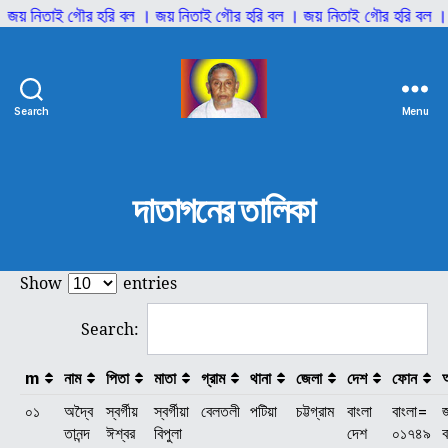
 জয় নিতাই গৌর হরি বল । জয় নিতাই গৌর হরি বল । জয় নিতাই গৌর হরি বল । 
Search
Menu
শ্রী
শ্রী
আনিল
বাবাজী
দাতাগনের তালিকা
Show
entries
Search:
m
নাম
পিতা
মাতা
গ্রাম
থানা
জেলা
দেশ
ফোন
অ
০১
অদ্বৈ
স্বর্গীয়
স্বর্গীয়া
বেলতলী
পটিয়া
চট্টগ্রাম
বাংলা
বাংলা=
তানন্দ
ঈশ্বর
বিপুলা
দেশ
০১৭৪৯
ব