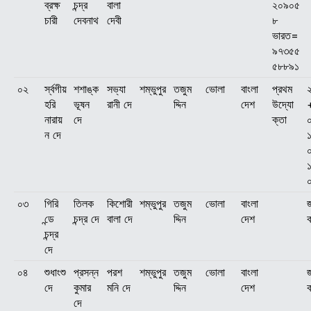
ব্রক্ষ
চন্দ্র
বালা
২০৯০৫
চারী
দেবনাথ
দেবী
৮
ভারত=
৯৭৩৫৫
৫৮৮৯১
০২
র্স্বগীয়
শশাঙ্ক
সভ্যা
শম্ভুপুর
তজুম
ভোলা
বাংলা
প্রথম
হরি
ভূষন
রানী দে
দ্দিন
দেশ
উদ্যো
নারায়
দে
ক্তা
ন দে
০৩
গিরি
তিলক
কিশোরী
শম্ভুপুর
তজুম
ভোলা
বাংলা
জ
ন্ডে
চন্দ্র দে
বালা দে
দ্দিন
দেশ
চন্দ্র
দে
০৪
শুধাংশু
প্রসন্ন
পরশ
শম্ভুপুর
তজুম
ভোলা
বাংলা
জ
দে
কুমার
মনি দে
দ্দিন
দেশ
দে